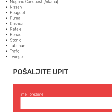
Megane Conquest (Arkana)
Nissan
Peugeot
Puma
Qashqai
Rafale
Renault
Stonic
Talisman
Trafic
Twingo
POŠALJITE UPIT
Ime i prezime: