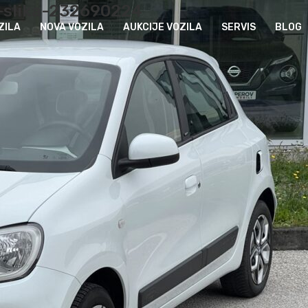
c-slika-232690224
ZILA
NOVA VOZILA
AUKCIJE VOZILA
SERVIS
BLOG