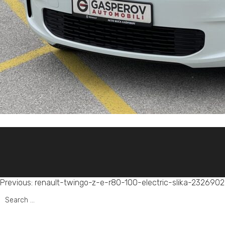
Post
Previous:
renault-twingo-z-e-r80-100-electric-slika-232690
Search
navigation
for: