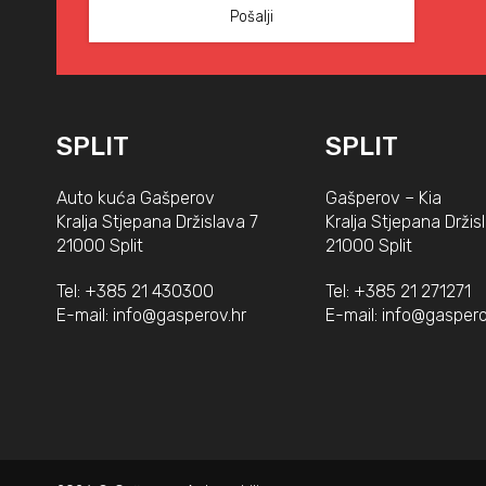
SPLIT
SPLIT
Auto kuća Gašperov
Gašperov – Kia
Kralja Stjepana Držislava 7
Kralja Stjepana Držis
21000 Split
21000 Split
Tel:
+385 21 430300
Tel:
+385 21 271271
E-mail:
info@gasperov.hr
E-mail:
info@gaspero