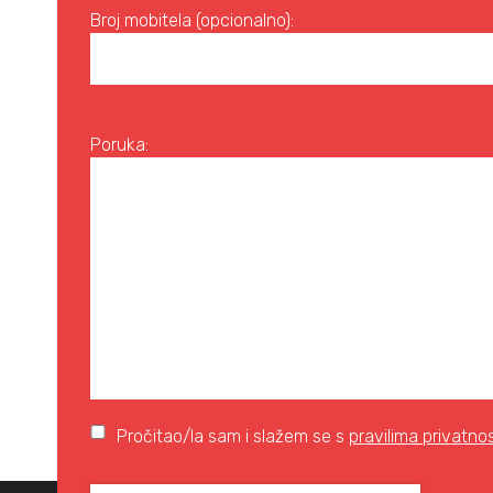
Broj mobitela (opcionalno):
Poruka:
Pročitao/la sam i slažem se s
pravilima privatnos