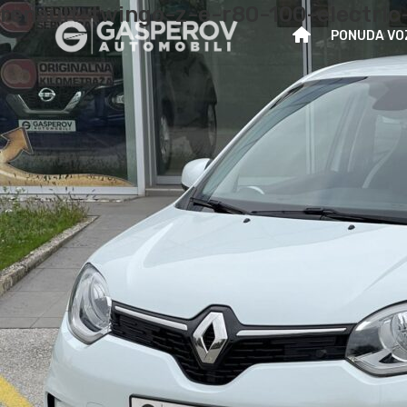
renault-twingo-z-e-r80-100-electri
PONUDA VO