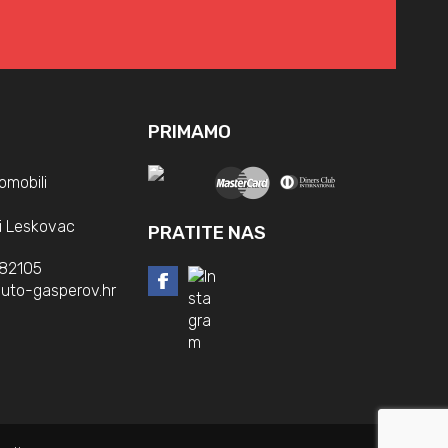
PRIMAMO
omobili
i Leskovac
PRATITE NAS
382105
uto-gasperov.hr