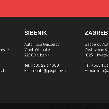
ŠIBENIK
ZAGREB
Auto kuća Gašperov
Gašperov Aut
lava 7
Vrpoljački put 3
Zastavnice 9
22000 Šibenik
10251 Hrvatsk
Tel:
+385 22 311800
Tel:
+385 1 6
v.hr
E-mail:
info@gasperov.hr
E-mail:
info@a