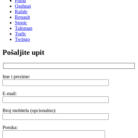
Puma
Qashqai
Rafale
Renault
Stonic
Talisman
Trafic
Twingo
Pošaljite upit
Ime i prezime:
E-mail:
Broj mobitela (opcionalno):
Poruka: