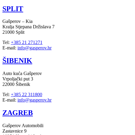
SPLIT
Gašperov – Kia
Kralja Stjepana Držislava 7
21000 Split
Tel:
+385 21 271271
E-mail:
info@gasperov.hr
ŠIBENIK
Auto kuća Gašperov
Vrpoljački put 3
22000 Šibenik
Tel:
+385 22 311800
E-mail:
info@gasperov.hr
ZAGREB
Gašperov Automobili
Zastavnice 9