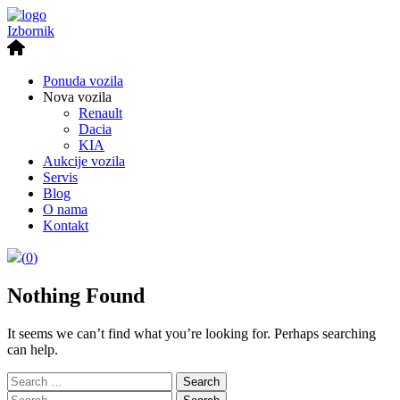
Izbornik
Ponuda vozila
Nova vozila
Renault
Dacia
KIA
Aukcije vozila
Servis
Blog
O nama
Kontakt
(
0
)
Nothing Found
It seems we can’t find what you’re looking for. Perhaps searching
can help.
Search
for:
Search