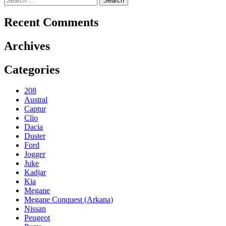
for:
Recent Comments
Archives
Categories
208
Austral
Captur
Clio
Dacia
Duster
Ford
Jogger
Juke
Kadjar
Kia
Megane
Megane Conquest (Arkana)
Nissan
Peugeot