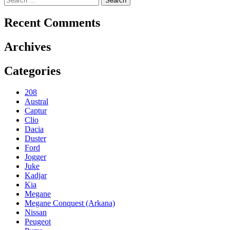
for:
Recent Comments
Archives
Categories
208
Austral
Captur
Clio
Dacia
Duster
Ford
Jogger
Juke
Kadjar
Kia
Megane
Megane Conquest (Arkana)
Nissan
Peugeot