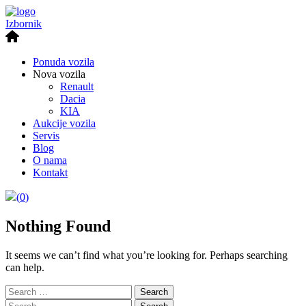
Izbornik
Ponuda vozila
Nova vozila
Renault
Dacia
KIA
Aukcije vozila
Servis
Blog
O nama
Kontakt
(
0
)
Nothing Found
It seems we can’t find what you’re looking for. Perhaps searching
can help.
Search
for:
Search