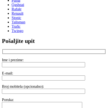
Puma
Qashqai
Rafale
Renault
Stonic
Talisman
Trafic
Twingo
Pošaljite upit
Ime i prezime:
E-mail:
Broj mobitela (opcionalno):
Poruka: