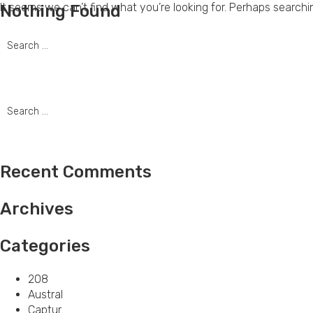
It seems we can’t find what you’re looking for. Perhaps searchi
Nothing Found
PONUDA VO
Search
for:
Search
for:
Recent Comments
Archives
Categories
208
Austral
Captur