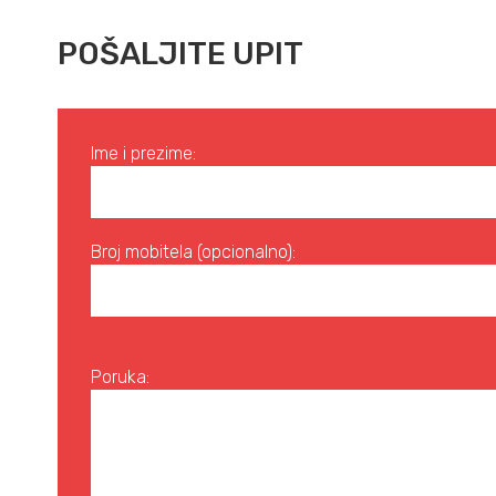
POŠALJITE UPIT
Ime i prezime:
Broj mobitela (opcionalno):
Poruka: