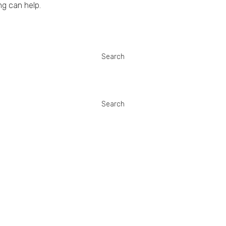
ng can help.
ZILA
NOVA VOZILA
AUKCIJE VOZILA
SERVIS
BLOG