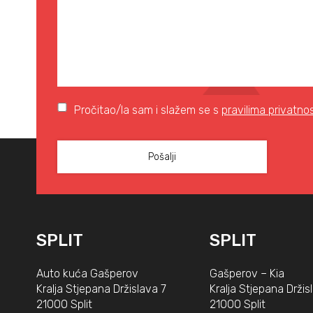
Pročitao/la sam i slažem se s
pravilima privatnos
SPLIT
SPLIT
Auto kuća Gašperov
Gašperov – Kia
Kralja Stjepana Držislava 7
Kralja Stjepana Držis
21000 Split
21000 Split