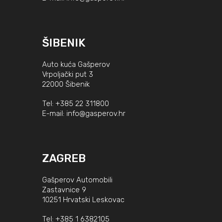
ŠIBENIK
Auto kuća Gašperov
Vrpoljački put 3
22000 Šibenik
Tel:
+385 22 311800
E-mail:
info@gasperov.hr
ZAGREB
Gašperov Automobili
Zastavnice 9
10251 Hrvatski Leskovac
Tel:
+385 1 6382105