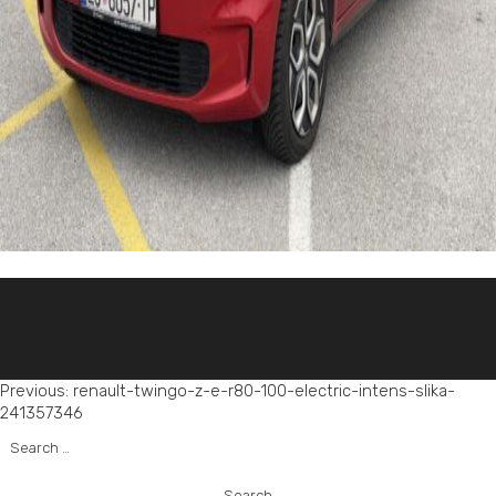
Post
Previous:
renault-twingo-z-e-r80-100-electric-intens-slika-
241357346
navigation
Search
for: