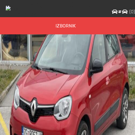
renault-twingo-z-e-r80-100-electric-
(
0
intens-slika-241357346
IZBORNIK