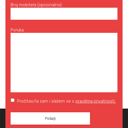
Broj mobitela (opcionalno):
Poruka:
Pročitao/la sam i slažem se s
pravilima privatnosti.