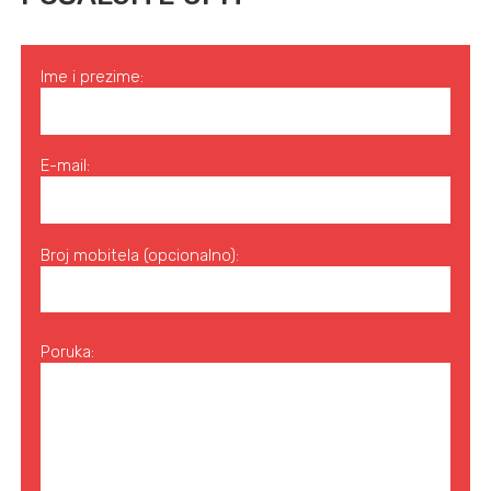
Ime i prezime:
E-mail:
Broj mobitela (opcionalno):
Poruka: