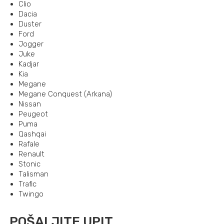
Clio
Dacia
Duster
Ford
Jogger
Juke
Kadjar
Kia
Megane
Megane Conquest (Arkana)
Nissan
Peugeot
Puma
Qashqai
Rafale
Renault
Stonic
Talisman
Trafic
Twingo
POŠALJITE UPIT