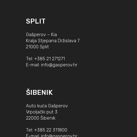
SPLIT
Gašperov – Kia
Kralja Stjepana Držislava 7
21000 Split
Tel:
+385 21 271271
E-mail:
info@gasperov.hr
ŠIBENIK
Auto kuća Gašperov
Vrpoljački put 3
22000 Šibenik
Tel:
+385 22 311800
E-mail:
info@gasperov.hr