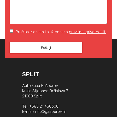
Pročitao/la sam i slažem se s
pravilima privatnosti.
SPLIT
Auto kuća Gašperov
Kralja Stjepana Držislava 7
21000 Split
Tel:
+385 21 430300
E-mail:
info@gasperov.hr