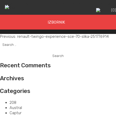
renault-twingo-experience-sce-70-slika-
(
0
251776914
IZBORNIK
Post
Previous:
renault-twingo-experience-sce-70-slika-251776914
Search
navigation
for:
Recent Comments
Archives
Categories
208
Austral
Captur