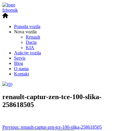
Izbornik
Ponuda vozila
Nova vozila
Renault
Dacia
KIA
Aukcije vozila
Servis
Blog
O nama
Kontakt
(
0
)
renault-captur-zen-tce-100-slika-
258618505
Post
Previous:
renault-captur-zen-tce-100-slika-258618505