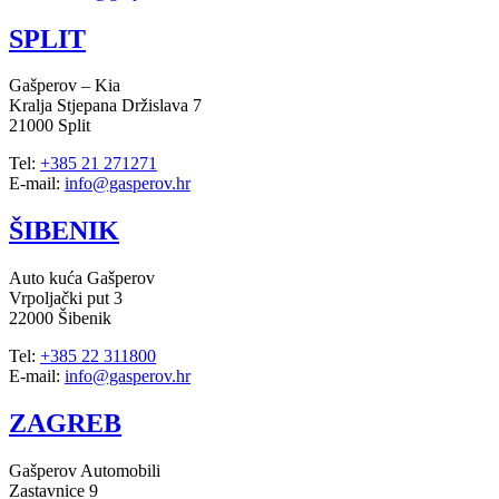
SPLIT
Gašperov – Kia
Kralja Stjepana Držislava 7
21000 Split
Tel:
+385 21 271271
E-mail:
info@gasperov.hr
ŠIBENIK
Auto kuća Gašperov
Vrpoljački put 3
22000 Šibenik
Tel:
+385 22 311800
E-mail:
info@gasperov.hr
ZAGREB
Gašperov Automobili
Zastavnice 9