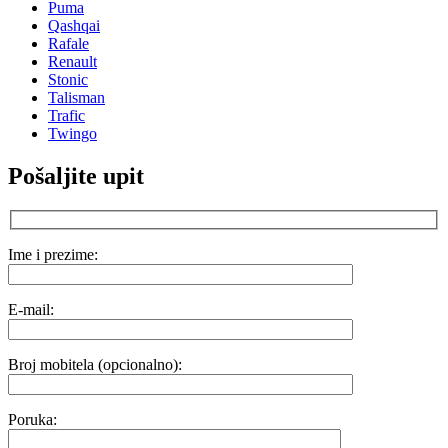
Puma
Qashqai
Rafale
Renault
Stonic
Talisman
Trafic
Twingo
Pošaljite upit
Ime i prezime:
E-mail:
Broj mobitela (opcionalno):
Poruka: