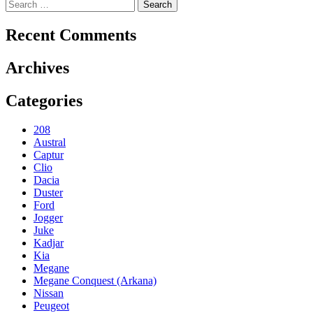
Search
navigation
for:
Recent Comments
Archives
Categories
208
Austral
Captur
Clio
Dacia
Duster
Ford
Jogger
Juke
Kadjar
Kia
Megane
Megane Conquest (Arkana)
Nissan
Peugeot