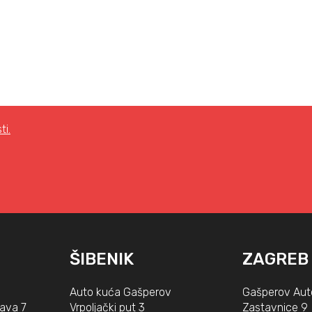
ti.
ŠIBENIK
ZAGREB
Auto kuća Gašperov
Gašperov Aut
lava 7
Vrpoljački put 3
Zastavnice 9