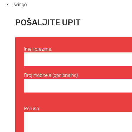
Twingo
POŠALJITE UPIT
Ime i prezime:
Broj mobitela (opcionalno):
Poruka: