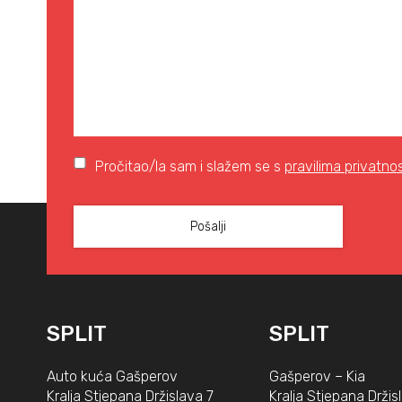
Pročitao/la sam i slažem se s
pravilima privatnos
SPLIT
SPLIT
Auto kuća Gašperov
Gašperov – Kia
Kralja Stjepana Držislava 7
Kralja Stjepana Držis