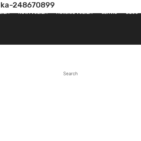
lika-248670899
ZILA
NOVA VOZILA
AUKCIJE VOZILA
SERVIS
BLOG