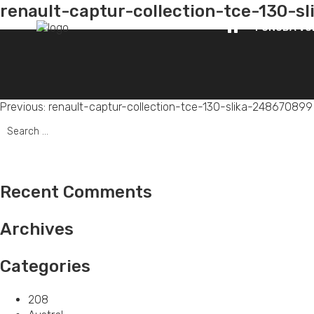
renault-captur-collection-tce-130-s
PONUDA VO
Post
Previous:
renault-captur-collection-tce-130-slika-248670899
Search
navigation
for:
Recent Comments
Archives
Categories
208