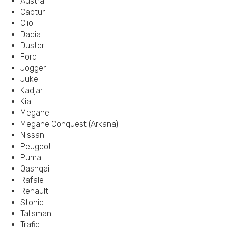
Austral
Captur
Clio
Dacia
Duster
Ford
Jogger
Juke
Kadjar
Kia
Megane
Megane Conquest (Arkana)
Nissan
Peugeot
Puma
Qashqai
Rafale
Renault
Stonic
Talisman
Trafic