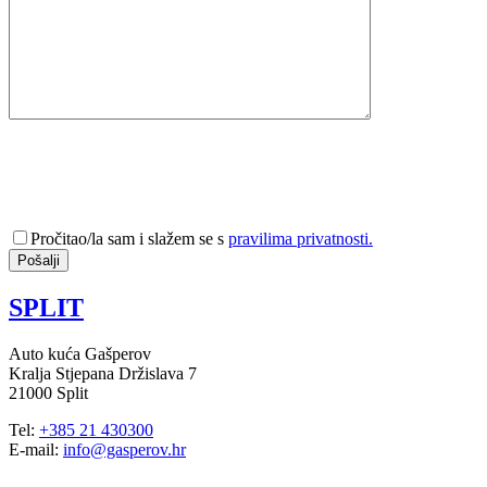
Pročitao/la sam i slažem se s
pravilima privatnosti.
SPLIT
Auto kuća Gašperov
Kralja Stjepana Držislava 7
21000 Split
Tel:
+385 21 430300
E-mail:
info@gasperov.hr