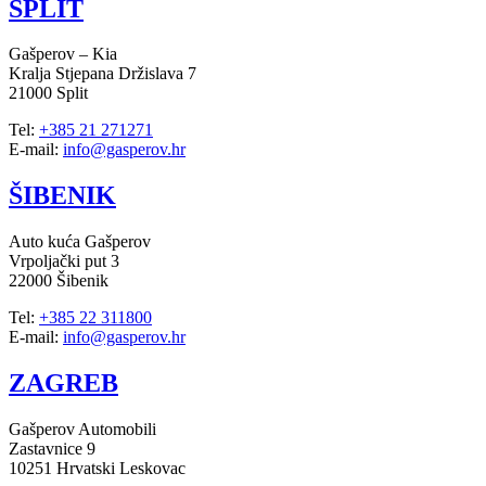
SPLIT
Gašperov – Kia
Kralja Stjepana Držislava 7
21000 Split
Tel:
+385 21 271271
E-mail:
info@gasperov.hr
ŠIBENIK
Auto kuća Gašperov
Vrpoljački put 3
22000 Šibenik
Tel:
+385 22 311800
E-mail:
info@gasperov.hr
ZAGREB
Gašperov Automobili
Zastavnice 9
10251 Hrvatski Leskovac