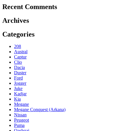
Recent Comments
Archives
Categories
208
Austral
Captur
Clio
Dacia
Duster
Ford
Jogger
Juke
Kadjar
Kia
Megane
Megane Conquest (Arkana)
Nissan
Peugeot
Puma
Qashqai