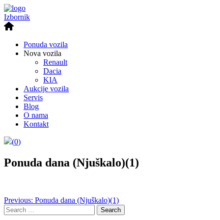
Izbornik
Ponuda vozila
Nova vozila
Renault
Dacia
KIA
Aukcije vozila
Servis
Blog
O nama
Kontakt
(
0
)
Ponuda dana (Njuškalo)(1)
Post
Previous:
Ponuda dana (Njuškalo)(1)
Search
navigation
for: