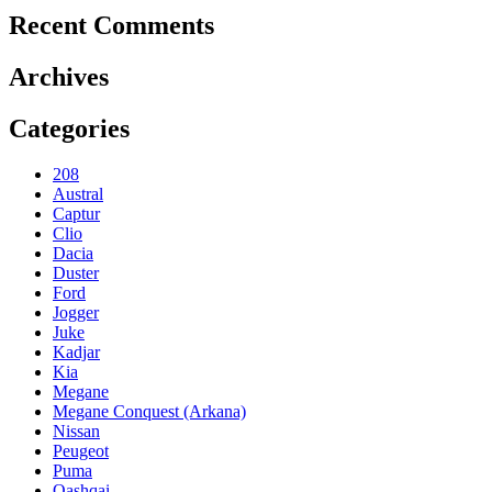
Recent Comments
Archives
Categories
208
Austral
Captur
Clio
Dacia
Duster
Ford
Jogger
Juke
Kadjar
Kia
Megane
Megane Conquest (Arkana)
Nissan
Peugeot
Puma
Qashqai