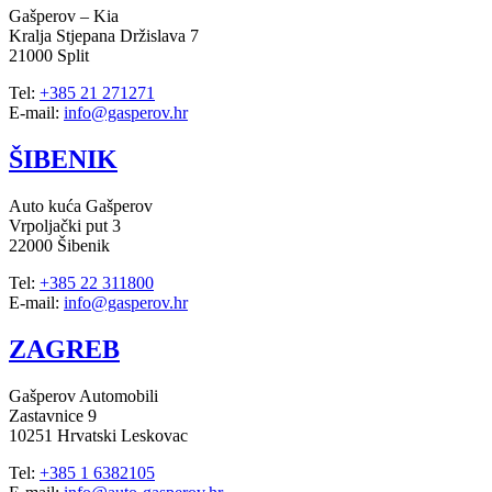
Gašperov – Kia
Kralja Stjepana Držislava 7
21000 Split
Tel:
+385 21 271271
E-mail:
info@gasperov.hr
ŠIBENIK
Auto kuća Gašperov
Vrpoljački put 3
22000 Šibenik
Tel:
+385 22 311800
E-mail:
info@gasperov.hr
ZAGREB
Gašperov Automobili
Zastavnice 9
10251 Hrvatski Leskovac
Tel:
+385 1 6382105