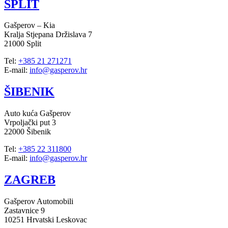
SPLIT
Gašperov – Kia
Kralja Stjepana Držislava 7
21000 Split
Tel:
+385 21 271271
E-mail:
info@gasperov.hr
ŠIBENIK
Auto kuća Gašperov
Vrpoljački put 3
22000 Šibenik
Tel:
+385 22 311800
E-mail:
info@gasperov.hr
ZAGREB
Gašperov Automobili
Zastavnice 9
10251 Hrvatski Leskovac