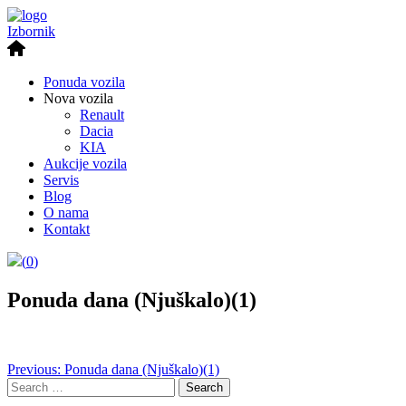
Izbornik
Ponuda vozila
Nova vozila
Renault
Dacia
KIA
Aukcije vozila
Servis
Blog
O nama
Kontakt
(
0
)
Ponuda dana (Njuškalo)(1)
Post
Previous:
Ponuda dana (Njuškalo)(1)
Search
navigation
for: