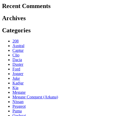
Recent Comments
Archives
Categories
208
Austral
Captur
Clio
Dacia
Duster
Ford
Jogger
Juke
Kadjar
Kia
Megane
Megane Conquest (Arkana)
Nissan
Peugeot
Puma
Qashqai