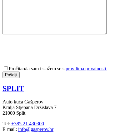
Pročitao/la sam i slažem se s
pravilima privatnosti.
SPLIT
Auto kuća Gašperov
Kralja Stjepana Držislava 7
21000 Split
Tel:
+385 21 430300
E-mail:
info@gasperov.hr