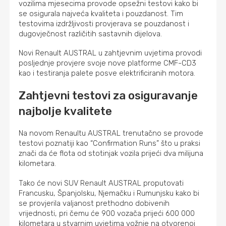
vozilima mjesecima provode opsežni testovi kako bi
se osigurala najveća kvaliteta i pouzdanost. Tim
testovima izdržljivosti provjerava se pouzdanost i
dugovječnost različitih sastavnih dijelova.
Novi Renault AUSTRAL u zahtjevnim uvjetima provodi
posljednje provjere svoje nove platforme CMF-CD3
kao i testiranja palete posve elektrificiranih motora.
Zahtjevni testovi za osiguravanje
najbolje kvalitete
Na novom Renaultu AUSTRAL trenutačno se provode
testovi poznatiji kao “Confirmation Runs” što u praksi
znači da će flota od stotinjak vozila prijeći dva milijuna
kilometara.
Tako će novi SUV Renault AUSTRAL proputovati
Francusku, Španjolsku, Njemačku i Rumunjsku kako bi
se provjerila valjanost prethodno dobivenih
vrijednosti, pri čemu će 900 vozača prijeći 600 000
kilometara u stvarnim uvjetima vožnje na otvorenoj