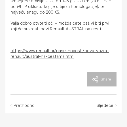
smanjene emisije CO2, od 105 g CO2/km (za E-TECH
po WLTP ciklusu, koji je u tijeku homologacije), te
najveću snagu do 200 KS.
Valja dobro otvoriti oči – možda ćete baš vi biti prvi
koji će susresti novi Renault AUSTRAL na cesti.
https://www.renault.hr/nase-novosti/nova-vozila-
renault/austral-na-cestama.html
Share
< Prethodno
Sljedeće >