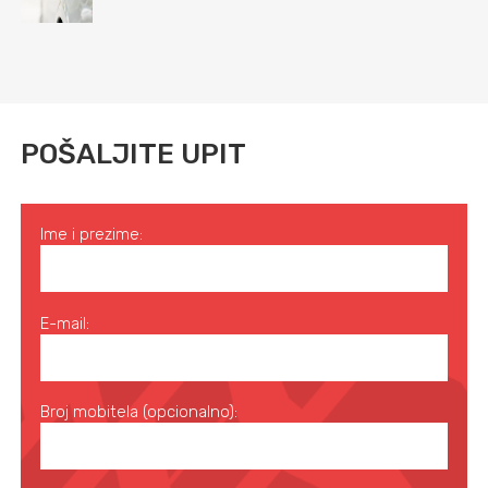
POŠALJITE UPIT
Ime i prezime:
E-mail:
Broj mobitela (opcionalno):