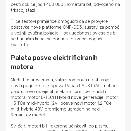
cesti dok će još 1 400 000 kilometara biti odvoženo na
trkaćoj stazi.
Ti će testovi primjerice omogućiti da se provjere
postavke nove platforme CMF-CD3, sustavi za pomoć
u vožnji, zvučna izolacija ili pak udobnost ovjesa da bi
se budućim kupcima ponudila najveća moguća
kvaliteta.
Paleta posve elektrificiranih
motora
Među tim provjerama, valja spomenuti i testiranje
novih pogonskih sklopova. Renault AUSTRAL imat će
paletu novo razvijenih elektrificiranih benzinskih
motora: motor E-TECH Hybrid nove generacije, motor
1.3 TCe mild-hybrid 12V i posve novi motor 1.2 TCe
mild-hybrid 48V, premijerno ugrađen na neki
Renaultov model.
Svi će ti motori biti rekordno učinkoviti po pitanju