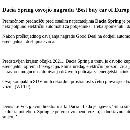
Dacia Spring osvojio nagradu ‘Best buy car of Europ
Premoćnom prednošću pred ostalim natjecateljima
Dacia
Spring
je p
neki potpuno električni automobil za pobjednika. Treba spomenuti i da
Nakon prošlotjednog osvajanja nagrade Good Deal na dodjeli automobil
esencijalna i dostupna svima.
Predstavljen krajem ožujka 2021., Dacia Spring u trenu je osvojio kup
esencijalnu opremu (navigacija, klima-uređaj, električni prozori, zrcal
naravno i mogućnost dobivanja državnih poticaja za energetski učinko
Ovaj kompaktni SUV nudi rekordnu prostranost s četiri prava sjedala
vožnji (WLTP).
Denis Le Vot, glavni direktor marki Dacia i Lada je izjavio: ‘Silno 
je doista potrebno. Spring je pravo suvremeno vozilo, jednostavno 
smjeru.’