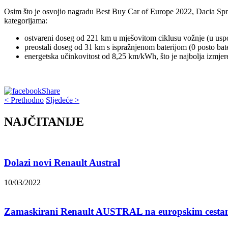
Osim što je osvojio nagradu Best Buy Car of Europe 2022, Dacia Spri
kategorijama:
ostvareni doseg od 221 km u mješovitom ciklusu vožnje (u u
preostali doseg od 31 km s ispražnjenom baterijom (0 posto bat
energetska učinkovitost od 8,25 km/kWh, što je najbolja izmjere
Share
< Prethodno
Sljedeće >
NAJČITANIJE
Dolazi novi Renault Austral
10/03/2022
Zamaskirani Renault AUSTRAL na europskim cest