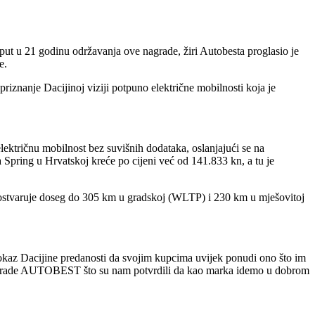
 put u 21 godinu održavanja ove nagrade, žiri Autobesta proglasio je
e.
iznanje Dacijinoj viziji potpuno električne mobilnosti koja je
lektričnu mobilnost bez suvišnih dodataka, oslanjajući se na
da Spring u Hrvatskoj kreće po cijeni već od 141.833 kn, a tu je
m ostvaruje doseg do 305 km u gradskoj (WLTP) i 230 km u mješovitoj
 dokaz Dacijine predanosti da svojim kupcima uvijek ponudi ono što im
a nagrade AUTOBEST što su nam potvrdili da kao marka idemo u dobrom