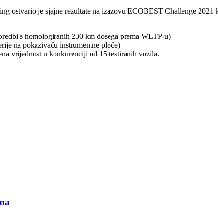
ng ostvario je sjajne rezultate na izazovu ECOBEST Challenge 2021 koj
sporedbi s homologiranih 230 km dosega prema WLTP-u)
erije na pokazivaču instrumentne ploče)
na vrijednost u konkurenciji od 15 testiranih vozila.
ama