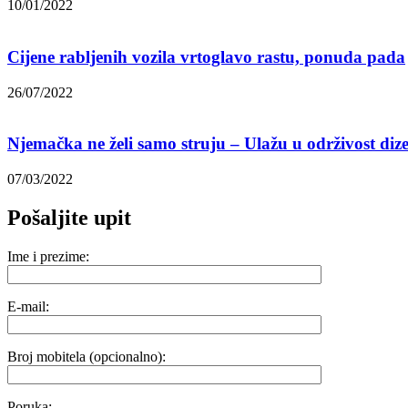
10/01/2022
Cijene rabljenih vozila vrtoglavo rastu, ponuda pada
26/07/2022
Njemačka ne želi samo struju – Ulažu u održivost dize
07/03/2022
Pošaljite upit
Ime i prezime:
E-mail:
Broj mobitela (opcionalno):
Poruka: