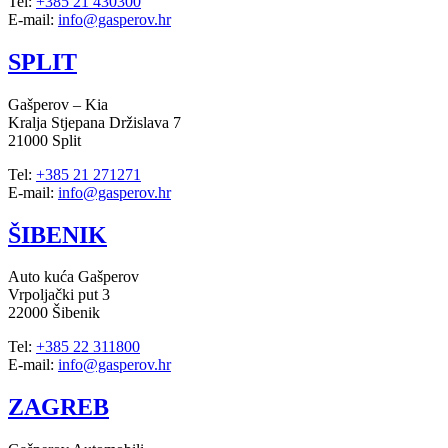
Tel:
+385 21 430300
E-mail:
info@gasperov.hr
SPLIT
Gašperov – Kia
Kralja Stjepana Držislava 7
21000 Split
Tel:
+385 21 271271
E-mail:
info@gasperov.hr
ŠIBENIK
Auto kuća Gašperov
Vrpoljački put 3
22000 Šibenik
Tel:
+385 22 311800
E-mail:
info@gasperov.hr
ZAGREB