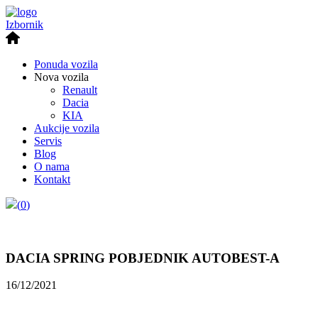
Izbornik
Ponuda vozila
Nova vozila
Renault
Dacia
KIA
Aukcije vozila
Servis
Blog
O nama
Kontakt
(
0
)
DACIA SPRING POBJEDNIK AUTOBEST-A
16/12/2021