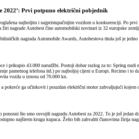
e 2022’: Prvi potpuno električni pobjednik
roglašena najboljim i najpristupačnijim vozilom u konkurenciji. Po prvi
 žiri nagrade Autobest čine automobilski novinari iz 32 europske zemlj
ističkih nagrada Automobile Awards, Autobestova titula još je jedno pr
ce i prikupio 43.000 narudžbi. Postoji dobar razlog za to: Spring nudi e
jenje pametnog telefona itd.) po najboljoj cijeni u Europi. Recimo i to 
vita vozila u iznosu od 70.000 kn.
, a pokreće ga učinkovit i pouzdan električni motor zahvaljujući koje
smo ponosni što smo osvojili nagradu Autobest za 2022. To je još jedan
i dostupno najširem krugu kupaca. Želio bih zahvaliti članovima žirij