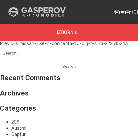
nissan-juke-n-connecta-1.0-dig-t-slika-
(
0
222515243
IZBORNIK
Post
Previous:
nissan-juke-n-connecta-1.0-dig-t-slika-222515243
Search
navigation
for:
Recent Comments
Archives
Categories
208
Austral
Captur