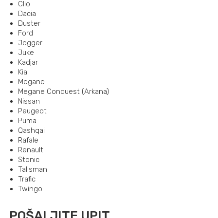
Clio
Dacia
Duster
Ford
Jogger
Juke
Kadjar
Kia
Megane
Megane Conquest (Arkana)
Nissan
Peugeot
Puma
Qashqai
Rafale
Renault
Stonic
Talisman
Trafic
Twingo
POŠALJITE UPIT