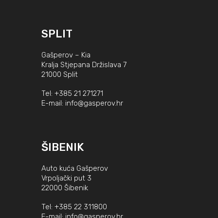
SPLIT
Gašperov – Kia
Kralja Stjepana Držislava 7
21000 Split
Tel:
+385 21 271271
E-mail:
info@gasperov.hr
ŠIBENIK
Auto kuća Gašperov
Vrpoljački put 3
22000 Šibenik
Tel:
+385 22 311800
E-mail:
info@gasperov.hr