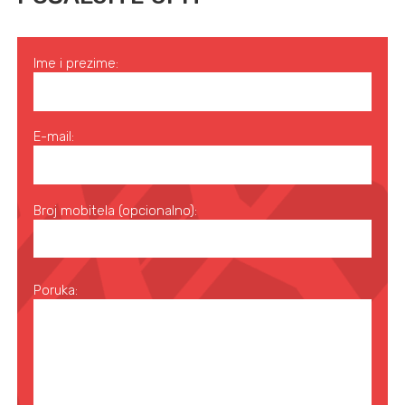
Ime i prezime:
E-mail:
Broj mobitela (opcionalno):
Poruka: