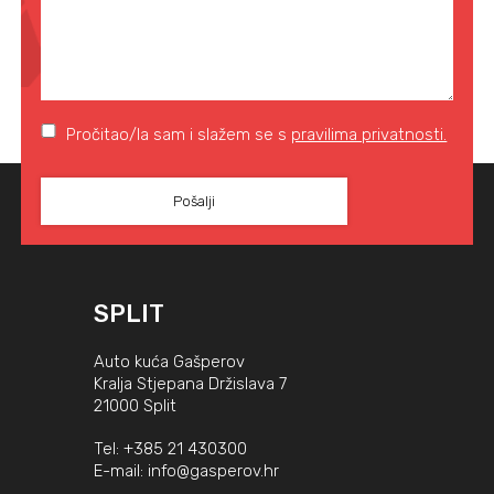
Pročitao/la sam i slažem se s
pravilima privatnosti.
SPLIT
Auto kuća Gašperov
Kralja Stjepana Držislava 7
21000 Split
Tel:
+385 21 430300
E-mail:
info@gasperov.hr