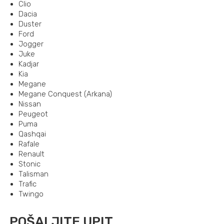
Clio
Dacia
Duster
Ford
Jogger
Juke
Kadjar
Kia
Megane
Megane Conquest (Arkana)
Nissan
Peugeot
Puma
Qashqai
Rafale
Renault
Stonic
Talisman
Trafic
Twingo
POŠALJITE UPIT