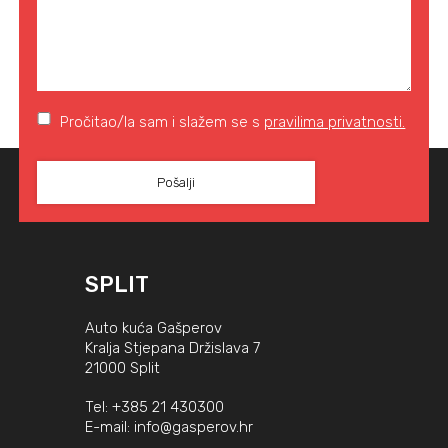
Pročitao/la sam i slažem se s
pravilima privatnosti.
SPLIT
Auto kuća Gašperov
Kralja Stjepana Držislava 7
21000 Split
Tel:
+385 21 430300
E-mail:
info@gasperov.hr