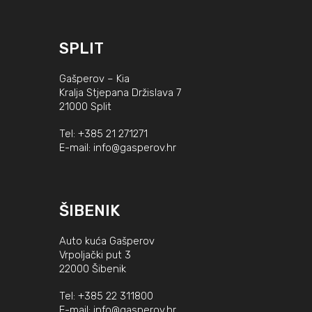
SPLIT
Gašperov – Kia
Kralja Stjepana Držislava 7
21000 Split
Tel:
+385 21 271271
E-mail:
info@gasperov.hr
ŠIBENIK
Auto kuća Gašperov
Vrpoljački put 3
22000 Šibenik
Tel:
+385 22 311800
E-mail:
info@gasperov.hr