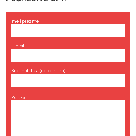
Ime i prezime:
E-mail:
Broj mobitela (opcionalno):
Poruka: