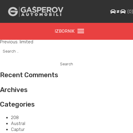
limited
(
0
IZBORNIK
Post
Previous:
limited
Search
navigation
for:
Recent Comments
Archives
Categories
208
Austral
Captur