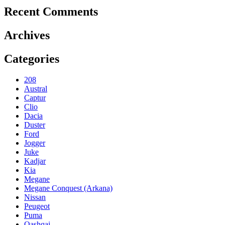
Recent Comments
Archives
Categories
208
Austral
Captur
Clio
Dacia
Duster
Ford
Jogger
Juke
Kadjar
Kia
Megane
Megane Conquest (Arkana)
Nissan
Peugeot
Puma
Qashqai