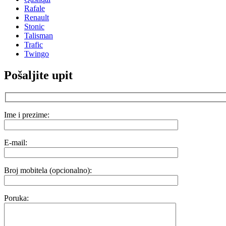
Rafale
Renault
Stonic
Talisman
Trafic
Twingo
Pošaljite upit
Ime i prezime:
E-mail:
Broj mobitela (opcionalno):
Poruka: