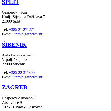
SPLIT
Gašperov – Kia
Kralja Stjepana Držislava 7
21000 Split
Tel:
+385 21 271271
E-mail:
info@gasperov.hr
ŠIBENIK
Auto kuća Gašperov
Vrpoljački put 3
22000 Šibenik
Tel:
+385 22 311800
E-mail:
info@gasperov.hr
ZAGREB
Gašperov Automobili
Zastavnice 9
10251 Hrvatski Leskovac