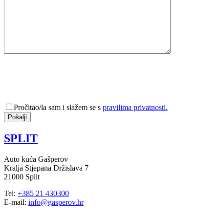
Pročitao/la sam i slažem se s
pravilima privatnosti.
SPLIT
Auto kuća Gašperov
Kralja Stjepana Držislava 7
21000 Split
Tel:
+385 21 430300
E-mail:
info@gasperov.hr