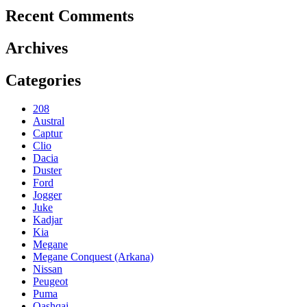
Recent Comments
Archives
Categories
208
Austral
Captur
Clio
Dacia
Duster
Ford
Jogger
Juke
Kadjar
Kia
Megane
Megane Conquest (Arkana)
Nissan
Peugeot
Puma
Qashqai