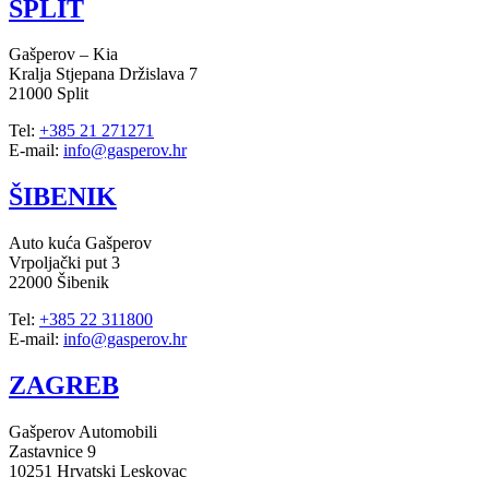
SPLIT
Gašperov – Kia
Kralja Stjepana Držislava 7
21000 Split
Tel:
+385 21 271271
E-mail:
info@gasperov.hr
ŠIBENIK
Auto kuća Gašperov
Vrpoljački put 3
22000 Šibenik
Tel:
+385 22 311800
E-mail:
info@gasperov.hr
ZAGREB
Gašperov Automobili
Zastavnice 9
10251 Hrvatski Leskovac