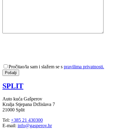
Pročitao/la sam i slažem se s
pravilima privatnosti.
SPLIT
Auto kuća Gašperov
Kralja Stjepana Držislava 7
21000 Split
Tel:
+385 21 430300
E-mail:
info@gasperov.hr