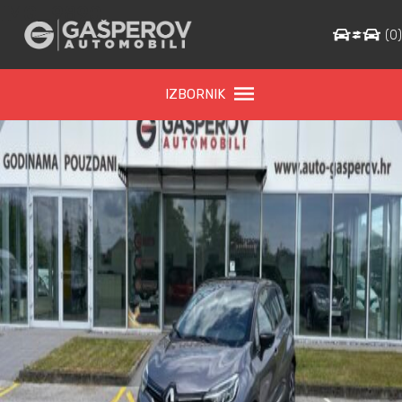
IMG_9890
(
0
IZBORNIK