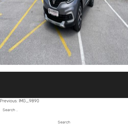
Post
Previous:
IMG_9890
Search
navigation
for: