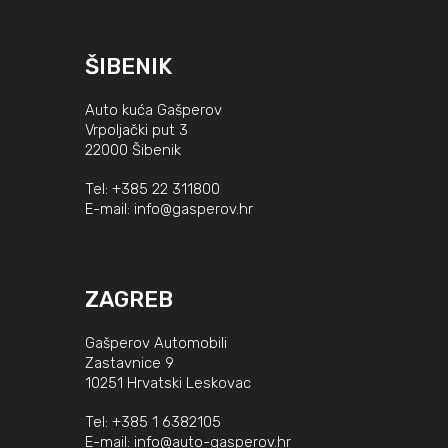
ŠIBENIK
Auto kuća Gašperov
Vrpoljački put 3
22000 Šibenik
Tel:
+385 22 311800
E-mail:
info@gasperov.hr
ZAGREB
Gašperov Automobili
Zastavnice 9
10251 Hrvatski Leskovac
Tel:
+385 1 6382105
E-mail:
info@auto-gasperov.hr