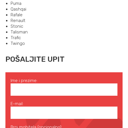
Puma
Qashqai
Rafale
Renault
Stonic
Talisman
Trafic
Twingo
POŠALJITE UPIT
Ime i prezime:
E-mail:
Broj mobitela (opcionalno):