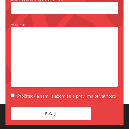
Poruka:
Pročitao/la sam i slažem se s
pravilima privatnosti.