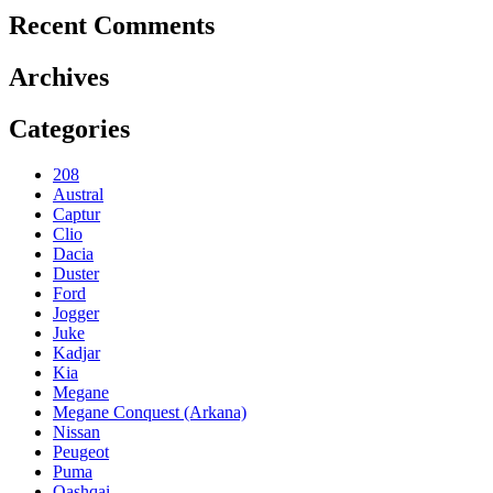
Recent Comments
Archives
Categories
208
Austral
Captur
Clio
Dacia
Duster
Ford
Jogger
Juke
Kadjar
Kia
Megane
Megane Conquest (Arkana)
Nissan
Peugeot
Puma
Qashqai