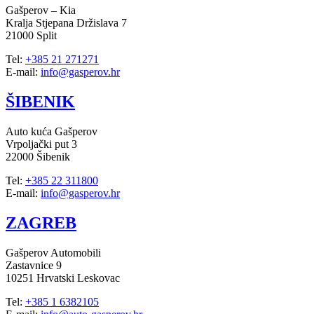
Gašperov – Kia
Kralja Stjepana Držislava 7
21000 Split
Tel:
+385 21 271271
E-mail:
info@gasperov.hr
ŠIBENIK
Auto kuća Gašperov
Vrpoljački put 3
22000 Šibenik
Tel:
+385 22 311800
E-mail:
info@gasperov.hr
ZAGREB
Gašperov Automobili
Zastavnice 9
10251 Hrvatski Leskovac
Tel:
+385 1 6382105