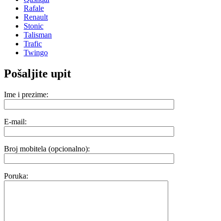
Rafale
Renault
Stonic
Talisman
Trafic
Twingo
Pošaljite upit
Ime i prezime:
E-mail:
Broj mobitela (opcionalno):
Poruka: