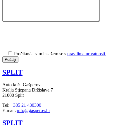
Pročitao/la sam i slažem se s
pravilima privatnosti.
SPLIT
Auto kuća Gašperov
Kralja Stjepana Držislava 7
21000 Split
Tel:
+385 21 430300
E-mail:
info@gasperov.hr
SPLIT