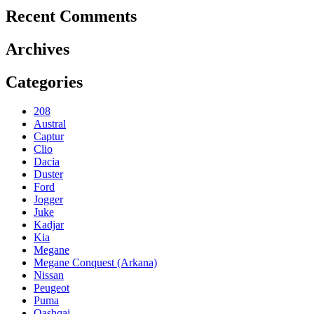
Recent Comments
Archives
Categories
208
Austral
Captur
Clio
Dacia
Duster
Ford
Jogger
Juke
Kadjar
Kia
Megane
Megane Conquest (Arkana)
Nissan
Peugeot
Puma
Qashqai