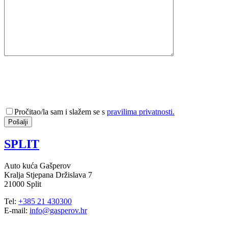
Pročitao/la sam i slažem se s
pravilima privatnosti.
SPLIT
Auto kuća Gašperov
Kralja Stjepana Držislava 7
21000 Split
Tel:
+385 21 430300
E-mail:
info@gasperov.hr