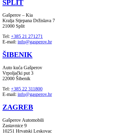
SPLIT
Gašperov – Kia
Kralja Stjepana Držislava 7
21000 Split
Tel:
+385 21 271271
E-mail:
info@gasperov.hr
ŠIBENIK
Auto kuća Gašperov
Vrpoljački put 3
22000 Šibenik
Tel:
+385 22 311800
E-mail:
info@gasperov.hr
ZAGREB
Gašperov Automobili
Zastavnice 9
10251 Hrvatski Leskovac