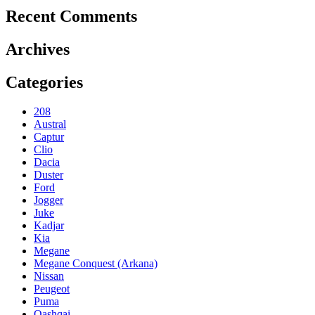
Recent Comments
Archives
Categories
208
Austral
Captur
Clio
Dacia
Duster
Ford
Jogger
Juke
Kadjar
Kia
Megane
Megane Conquest (Arkana)
Nissan
Peugeot
Puma
Qashqai