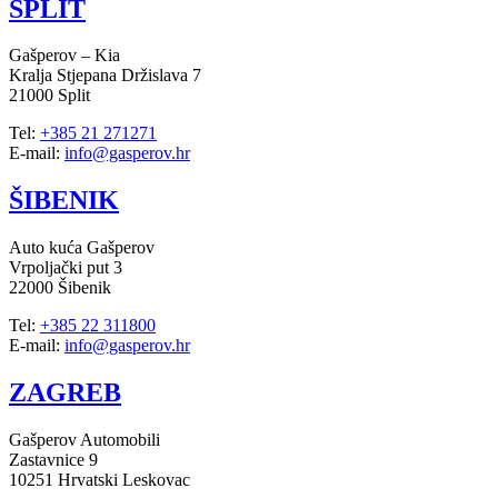
SPLIT
Gašperov – Kia
Kralja Stjepana Držislava 7
21000 Split
Tel:
+385 21 271271
E-mail:
info@gasperov.hr
ŠIBENIK
Auto kuća Gašperov
Vrpoljački put 3
22000 Šibenik
Tel:
+385 22 311800
E-mail:
info@gasperov.hr
ZAGREB
Gašperov Automobili
Zastavnice 9
10251 Hrvatski Leskovac