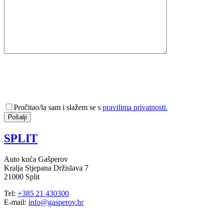
Pročitao/la sam i slažem se s
pravilima privatnosti.
SPLIT
Auto kuća Gašperov
Kralja Stjepana Držislava 7
21000 Split
Tel:
+385 21 430300
E-mail:
info@gasperov.hr