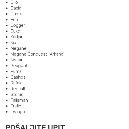
Clio
Dacia
Duster
Ford
Jogger
Juke
Kadjar
Kia
Megane
Megane Conquest (Arkana)
Nissan
Peugeot
Puma
Qashqai
Rafale
Renault
Stonic
Talisman
Trafic
Twingo
POŠALJITE UPIT