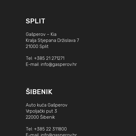
SPLIT
Gašperov – Kia
Kralja Stjepana Držislava 7
21000 Split
Tel:
+385 21 271271
E-mail:
info@gasperov.hr
ŠIBENIK
Auto kuća Gašperov
Vrpoljački put 3
22000 Šibenik
Tel:
+385 22 311800
E-mail:
info@gasperov.hr