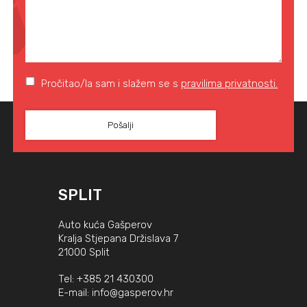
Pročitao/la sam i slažem se s
pravilima privatnosti.
SPLIT
Auto kuća Gašperov
Kralja Stjepana Držislava 7
21000 Split
Tel:
+385 21 430300
E-mail:
info@gasperov.hr