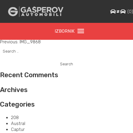
IMG_9868
(
0
IZBORNIK
Post
Previous:
IMG_9868
Search
navigation
for:
Recent Comments
Archives
Categories
208
Austral
Captur