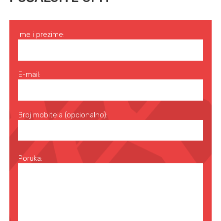
Ime i prezime:
E-mail:
Broj mobitela (opcionalno):
Poruka: