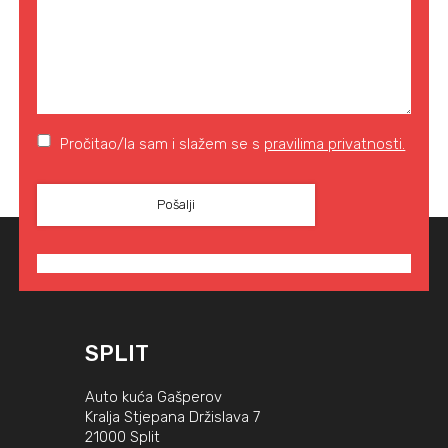
Pročitao/la sam i slažem se s
pravilima privatnosti.
SPLIT
Auto kuća Gašperov
Kralja Stjepana Držislava 7
21000 Split