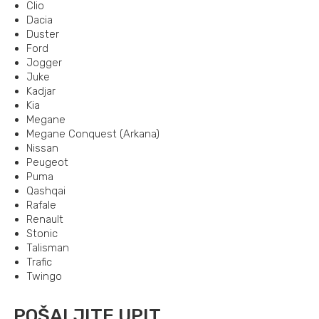
Clio
Dacia
Duster
Ford
Jogger
Juke
Kadjar
Kia
Megane
Megane Conquest (Arkana)
Nissan
Peugeot
Puma
Qashqai
Rafale
Renault
Stonic
Talisman
Trafic
Twingo
POŠALJITE UPIT