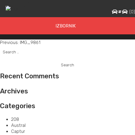
IMG_9861
(
0
IZBORNIK
Post
Previous:
IMG_9861
Search
navigation
for:
Recent Comments
Archives
Categories
208
Austral
Captur