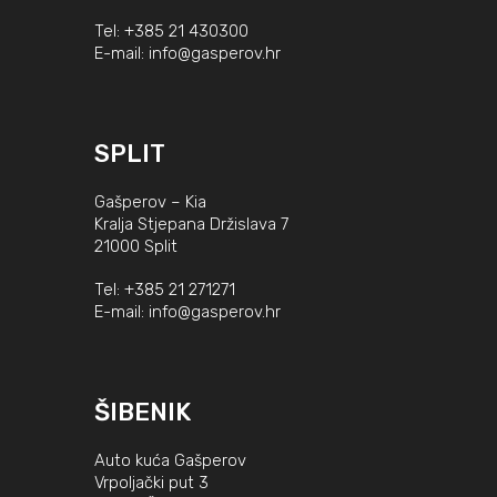
Tel:
+385 21 430300
E-mail:
info@gasperov.hr
SPLIT
Gašperov – Kia
Kralja Stjepana Držislava 7
21000 Split
Tel:
+385 21 271271
E-mail:
info@gasperov.hr
ŠIBENIK
Auto kuća Gašperov
Vrpoljački put 3