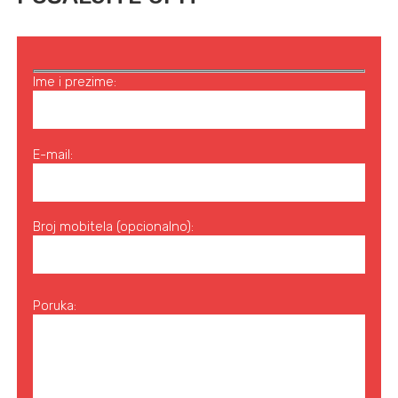
Ime i prezime:
E-mail:
Broj mobitela (opcionalno):
Poruka: