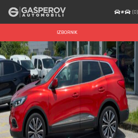
IMG_9800
(
0
IZBORNIK