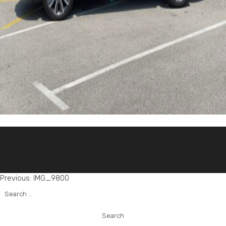
Post
Previous:
IMG_9800
Search
navigation
for: