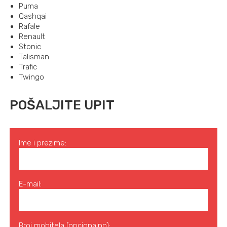
Puma
Qashqai
Rafale
Renault
Stonic
Talisman
Trafic
Twingo
POŠALJITE UPIT
Ime i prezime:
E-mail:
Broj mobitela (opcionalno):