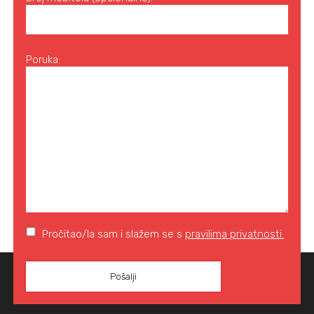
Poruka:
Pročitao/la sam i slažem se s
pravilima privatnosti.