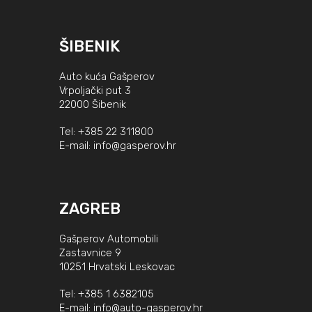
ŠIBENIK
Auto kuća Gašperov
Vrpoljački put 3
22000 Šibenik
Tel:
+385 22 311800
E-mail:
info@gasperov.hr
ZAGREB
Gašperov Automobili
Zastavnice 9
10251 Hrvatski Leskovac
Tel:
+385 1 6382105
E-mail:
info@auto-gasperov.hr