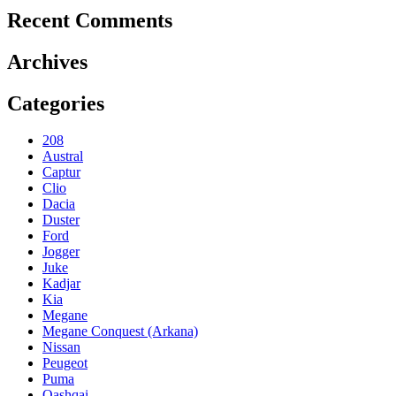
Recent Comments
Archives
Categories
208
Austral
Captur
Clio
Dacia
Duster
Ford
Jogger
Juke
Kadjar
Kia
Megane
Megane Conquest (Arkana)
Nissan
Peugeot
Puma
Qashqai