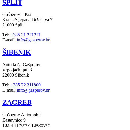
SPLIT
Gašperov – Kia
Kralja Stjepana Držislava 7
21000 Split
Tel:
+385 21 271271
E-mail:
info@gasperov.hr
ŠIBENIK
Auto kuća Gašperov
Vrpoljački put 3
22000 Šibenik
Tel:
+385 22 311800
E-mail:
info@gasperov.hr
ZAGREB
Gašperov Automobili
Zastavnice 9
10251 Hrvatski Leskovac