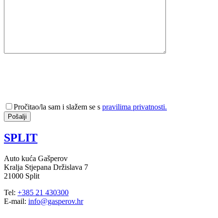
Pročitao/la sam i slažem se s
pravilima privatnosti.
SPLIT
Auto kuća Gašperov
Kralja Stjepana Držislava 7
21000 Split
Tel:
+385 21 430300
E-mail:
info@gasperov.hr