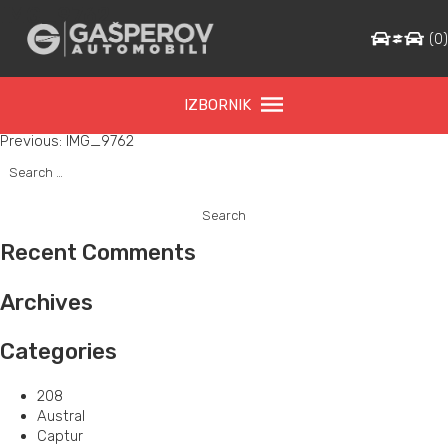
IMG_9762
(
0
IZBORNIK
Post
Previous:
IMG_9762
Search
navigation
for:
Recent Comments
Archives
Categories
208
Austral
Captur