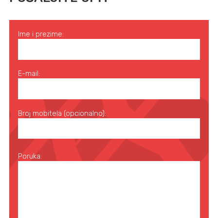
Ime i prezime:
E-mail:
Broj mobitela (opcionalno):
Poruka: