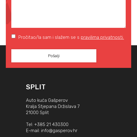
Pročitao/la sam i slažem se s
pravilima privatnosti.
SPLIT
Auto kuća Gašperov
Kralja Stjepana Držislava 7
21000 Split
Tel:
+385 21 430300
E-mail:
info@gasperov.hr