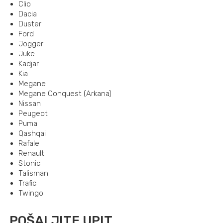
Clio
Dacia
Duster
Ford
Jogger
Juke
Kadjar
Kia
Megane
Megane Conquest (Arkana)
Nissan
Peugeot
Puma
Qashqai
Rafale
Renault
Stonic
Talisman
Trafic
Twingo
POŠALJITE UPIT