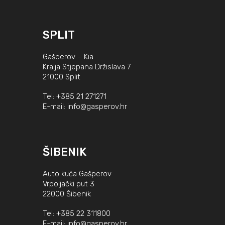
SPLIT
Gašperov – Kia
Kralja Stjepana Držislava 7
21000 Split
Tel:
+385 21 271271
E-mail:
info@gasperov.hr
ŠIBENIK
Auto kuća Gašperov
Vrpoljački put 3
22000 Šibenik
Tel:
+385 22 311800
E-mail:
info@gasperov.hr