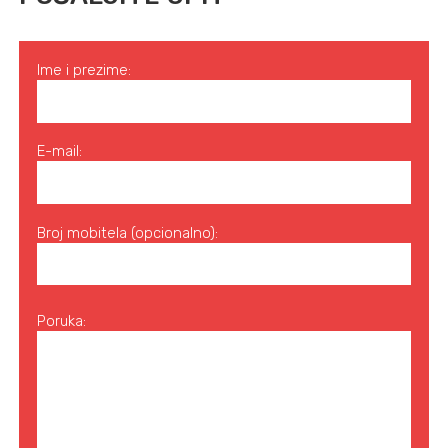
Ime i prezime:
E-mail:
Broj mobitela (opcionalno):
Poruka: