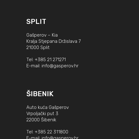
SPLIT
Gašperov – Kia
Kralja Stjepana Držislava 7
21000 Split
Tel:
+385 21 271271
E-mail:
info@gasperov.hr
ŠIBENIK
Auto kuća Gašperov
Vrpoljački put 3
22000 Šibenik
Tel:
+385 22 311800
E-mail:
info@gasperov.hr