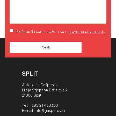
Pročitao/la sam i slažem se s
pravilima privatnosti.
SPLIT
Auto kuća Gašperov
Kralja Stjepana Držislava 7
21000 Split
Tel:
+385 21 430300
E-mail:
info@gasperov.hr