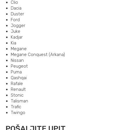
Clio
Dacia
Duster
Ford
Jogger
Juke
Kadjar
Kia
Megane
Megane Conquest (Arkana)
Nissan
Peugeot
Puma
Qashqai
Rafale
Renault
Stonic
Talisman
Trafic
Twingo
POŠALJITE UPIT