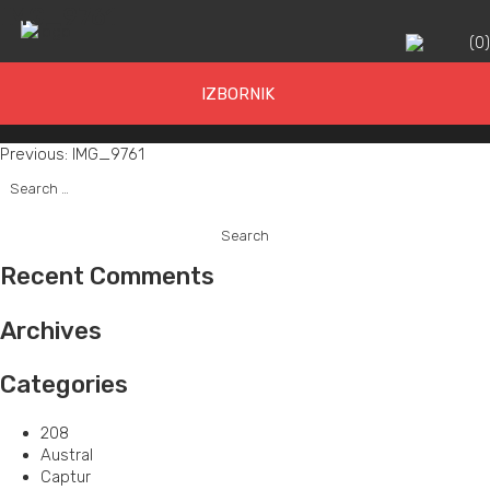
IMG_9761
(
0
IZBORNIK
Post
Previous:
IMG_9761
Search
navigation
for:
Recent Comments
Archives
Categories
208
Austral
Captur