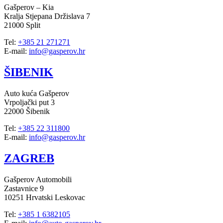
Gašperov – Kia
Kralja Stjepana Držislava 7
21000 Split
Tel:
+385 21 271271
E-mail:
info@gasperov.hr
ŠIBENIK
Auto kuća Gašperov
Vrpoljački put 3
22000 Šibenik
Tel:
+385 22 311800
E-mail:
info@gasperov.hr
ZAGREB
Gašperov Automobili
Zastavnice 9
10251 Hrvatski Leskovac
Tel:
+385 1 6382105