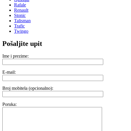
Rafale
Renault
Stonic
Talisman
Trafic
Twingo
Pošaljite upit
Ime i prezime:
E-mail:
Broj mobitela (opcionalno):
Poruka: