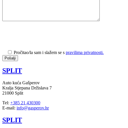
Pročitao/la sam i slažem se s
pravilima privatnosti.
SPLIT
Auto kuća Gašperov
Kralja Stjepana Držislava 7
21000 Split
Tel:
+385 21 430300
E-mail:
info@gasperov.hr
SPLIT