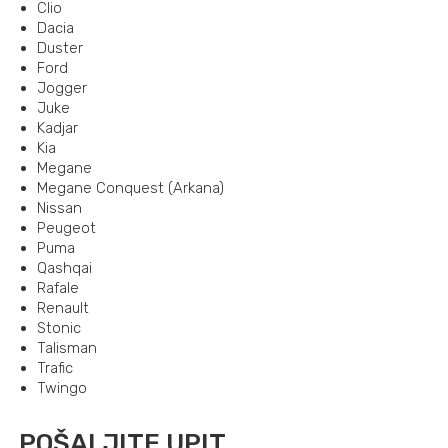
Clio
Dacia
Duster
Ford
Jogger
Juke
Kadjar
Kia
Megane
Megane Conquest (Arkana)
Nissan
Peugeot
Puma
Qashqai
Rafale
Renault
Stonic
Talisman
Trafic
Twingo
POŠALJITE UPIT