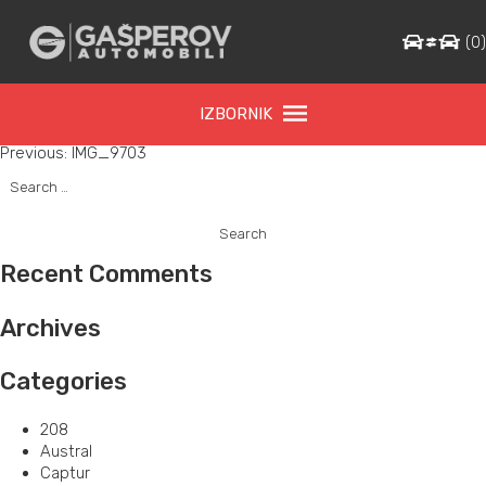
IMG_9703
(
0
IZBORNIK
Post
Previous:
IMG_9703
Search
navigation
for:
Recent Comments
Archives
Categories
208
Austral
Captur