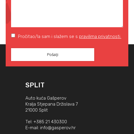
Pročitao/la sam i slažem se s
pravilima privatnosti.
SPLIT
Auto kuća Gašperov
Kralja Stjepana Držislava 7
21000 Split
Tel:
+385 21 430300
E-mail:
info@gasperov.hr