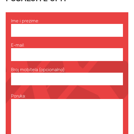
Ime i prezime:
E-mail:
Broj mobitela (opcionalno):
Poruka: