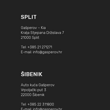
SPLIT
Gašperov – Kia
Kralja Stjepana Držislava 7
21000 Split
Tel:
+385 21 271271
E-mail:
info@gasperov.hr
ŠIBENIK
Auto kuća Gašperov
Vrpoljački put 3
22000 Šibenik
Tel:
+385 22 311800
E-mail:
info@gasperov.hr