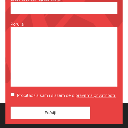
Poruka:
Pročitao/la sam i slažem se s
pravilima privatnosti.