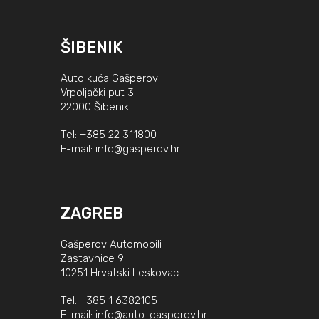
ŠIBENIK
Auto kuća Gašperov
Vrpoljački put 3
22000 Šibenik
Tel:
+385 22 311800
E-mail:
info@gasperov.hr
ZAGREB
Gašperov Automobili
Zastavnice 9
10251 Hrvatski Leskovac
Tel:
+385 1 6382105
E-mail:
info@auto-gasperov.hr