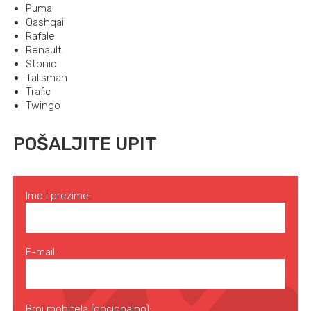
Puma
Qashqai
Rafale
Renault
Stonic
Talisman
Trafic
Twingo
POŠALJITE UPIT
Ime i prezime:
E-mail:
Broj mobitela (opcionalno):