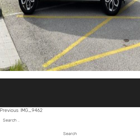
Post
Previous:
IMG_9462
Search
navigation
for: