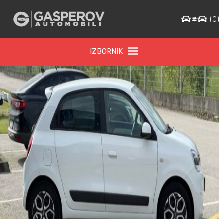
IMG_9462
(
0
IZBORNIK