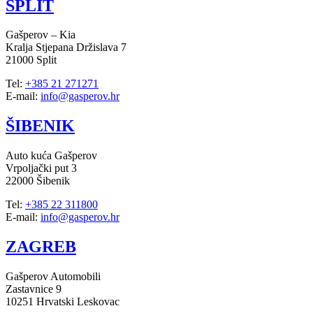
SPLIT
Gašperov – Kia
Kralja Stjepana Držislava 7
21000 Split
Tel:
+385 21 271271
E-mail:
info@gasperov.hr
ŠIBENIK
Auto kuća Gašperov
Vrpoljački put 3
22000 Šibenik
Tel:
+385 22 311800
E-mail:
info@gasperov.hr
ZAGREB
Gašperov Automobili
Zastavnice 9
10251 Hrvatski Leskovac