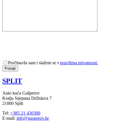
Pročitao/la sam i slažem se s
pravilima privatnosti.
SPLIT
Auto kuća Gašperov
Kralja Stjepana Držislava 7
21000 Split
Tel:
+385 21 430300
E-mail:
info@gasperov.hr