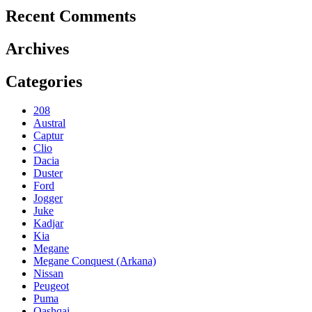
Recent Comments
Archives
Categories
208
Austral
Captur
Clio
Dacia
Duster
Ford
Jogger
Juke
Kadjar
Kia
Megane
Megane Conquest (Arkana)
Nissan
Peugeot
Puma
Qashqai