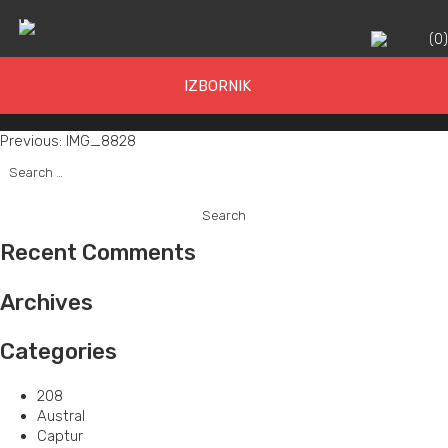
IMG_8828
(
0
IZBORNIK
Post
Previous:
IMG_8828
Search
navigation
for:
Recent Comments
Archives
Categories
208
Austral
Captur