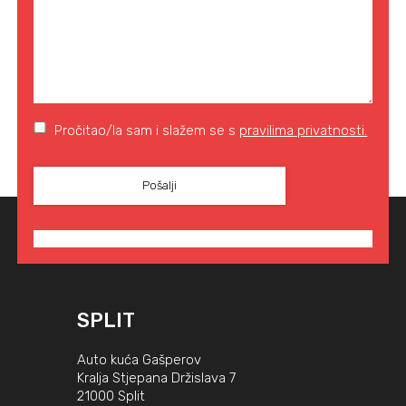
Pročitao/la sam i slažem se s
pravilima privatnosti.
SPLIT
Auto kuća Gašperov
Kralja Stjepana Držislava 7
21000 Split