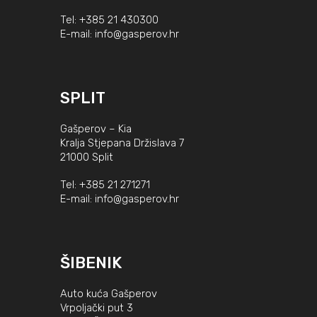
Tel:
+385 21 430300
E-mail:
info@gasperov.hr
SPLIT
Gašperov – Kia
Kralja Stjepana Držislava 7
21000 Split
Tel:
+385 21 271271
E-mail:
info@gasperov.hr
ŠIBENIK
Auto kuća Gašperov
Vrpoljački put 3