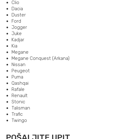
Clio
Dacia
Duster
Ford
Jogger
Juke
Kadjar
Kia
Megane
Megane Conquest (Arkana)
Nissan
Peugeot
Puma
Qashqai
Rafale
Renault
Stonic
Talisman
Trafic
Twingo
POŠALJITE UPIT