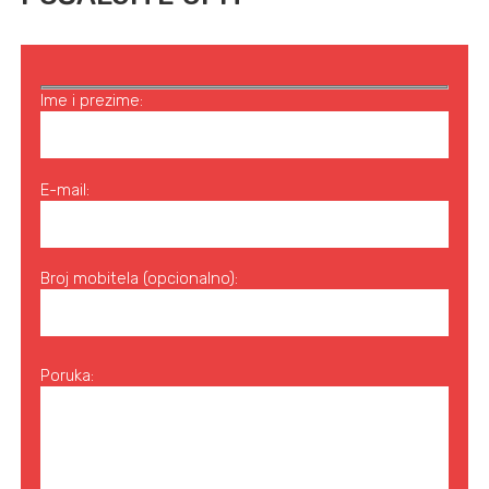
Ime i prezime:
E-mail:
Broj mobitela (opcionalno):
Poruka: