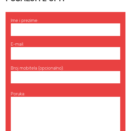
Ime i prezime:
E-mail:
Broj mobitela (opcionalno):
Poruka: