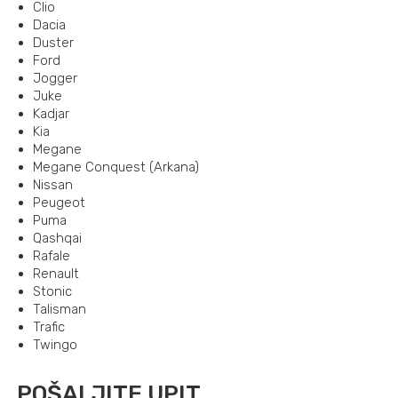
Clio
Dacia
Duster
Ford
Jogger
Juke
Kadjar
Kia
Megane
Megane Conquest (Arkana)
Nissan
Peugeot
Puma
Qashqai
Rafale
Renault
Stonic
Talisman
Trafic
Twingo
POŠALJITE UPIT