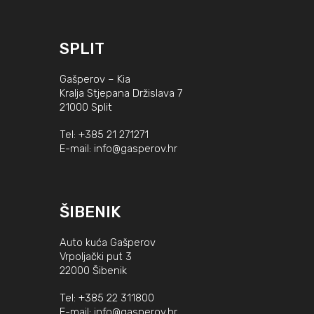
SPLIT
Gašperov – Kia
Kralja Stjepana Držislava 7
21000 Split
Tel:
+385 21 271271
E-mail:
info@gasperov.hr
ŠIBENIK
Auto kuća Gašperov
Vrpoljački put 3
22000 Šibenik
Tel:
+385 22 311800
E-mail:
info@gasperov.hr