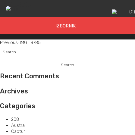
IMG_8785
(
0
IZBORNIK
Post
Previous:
IMG_8785
Search
navigation
for:
Recent Comments
Archives
Categories
208
Austral
Captur