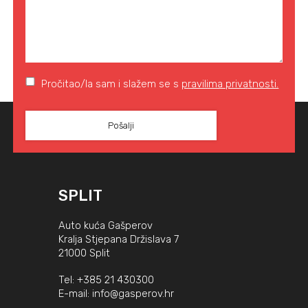
Pročitao/la sam i slažem se s
pravilima privatnosti.
SPLIT
Auto kuća Gašperov
Kralja Stjepana Držislava 7
21000 Split
Tel:
+385 21 430300
E-mail:
info@gasperov.hr