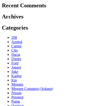
Recent Comments
Archives
Categories
208
Austral
Captur
Clio
Dacia
Duster
Ford
Jogger
Juke
Kadjar
Kia
Megane
Megane Conquest (Arkana)
Nissan
Peugeot
Puma
Qashqai