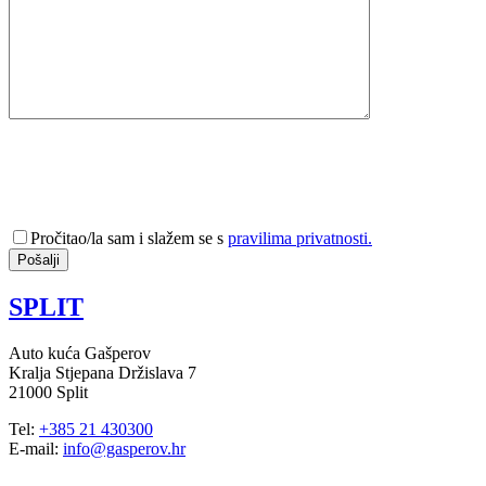
Pročitao/la sam i slažem se s
pravilima privatnosti.
SPLIT
Auto kuća Gašperov
Kralja Stjepana Držislava 7
21000 Split
Tel:
+385 21 430300
E-mail:
info@gasperov.hr