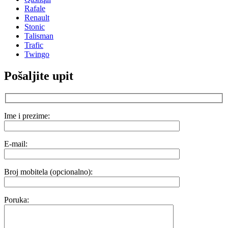
Rafale
Renault
Stonic
Talisman
Trafic
Twingo
Pošaljite upit
Ime i prezime:
E-mail:
Broj mobitela (opcionalno):
Poruka: