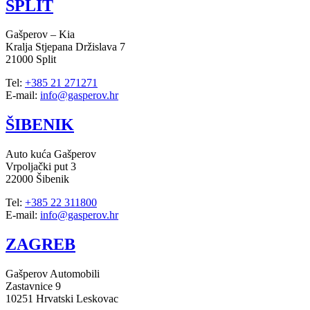
SPLIT
Gašperov – Kia
Kralja Stjepana Držislava 7
21000 Split
Tel:
+385 21 271271
E-mail:
info@gasperov.hr
ŠIBENIK
Auto kuća Gašperov
Vrpoljački put 3
22000 Šibenik
Tel:
+385 22 311800
E-mail:
info@gasperov.hr
ZAGREB
Gašperov Automobili
Zastavnice 9
10251 Hrvatski Leskovac