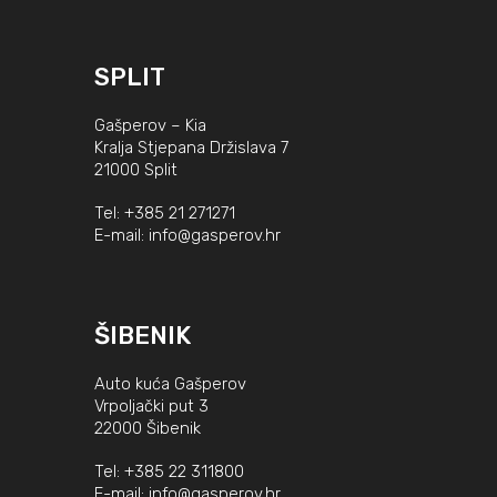
SPLIT
Gašperov – Kia
Kralja Stjepana Držislava 7
21000 Split
Tel:
+385 21 271271
E-mail:
info@gasperov.hr
ŠIBENIK
Auto kuća Gašperov
Vrpoljački put 3
22000 Šibenik
Tel:
+385 22 311800
E-mail:
info@gasperov.hr