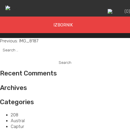
IMG_8187
(
0
IZBORNIK
Post
Previous:
IMG_8187
Search
navigation
for:
Recent Comments
Archives
Categories
208
Austral
Captur