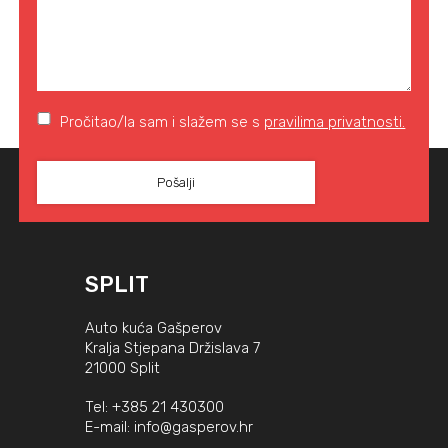
Pročitao/la sam i slažem se s
pravilima privatnosti.
SPLIT
Auto kuća Gašperov
Kralja Stjepana Držislava 7
21000 Split
Tel:
+385 21 430300
E-mail:
info@gasperov.hr