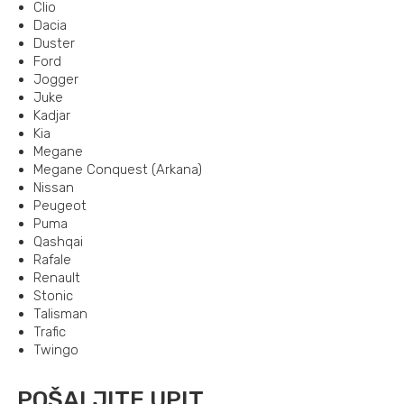
Clio
Dacia
Duster
Ford
Jogger
Juke
Kadjar
Kia
Megane
Megane Conquest (Arkana)
Nissan
Peugeot
Puma
Qashqai
Rafale
Renault
Stonic
Talisman
Trafic
Twingo
POŠALJITE UPIT