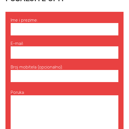
Ime i prezime:
E-mail:
Broj mobitela (opcionalno):
Poruka: