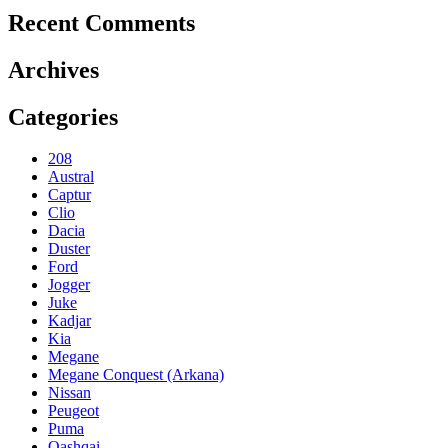
Recent Comments
Archives
Categories
208
Austral
Captur
Clio
Dacia
Duster
Ford
Jogger
Juke
Kadjar
Kia
Megane
Megane Conquest (Arkana)
Nissan
Peugeot
Puma
Qashqai