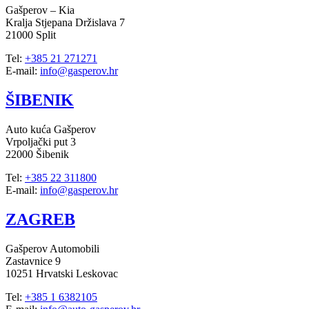
Gašperov – Kia
Kralja Stjepana Držislava 7
21000 Split
Tel:
+385 21 271271
E-mail:
info@gasperov.hr
ŠIBENIK
Auto kuća Gašperov
Vrpoljački put 3
22000 Šibenik
Tel:
+385 22 311800
E-mail:
info@gasperov.hr
ZAGREB
Gašperov Automobili
Zastavnice 9
10251 Hrvatski Leskovac
Tel:
+385 1 6382105