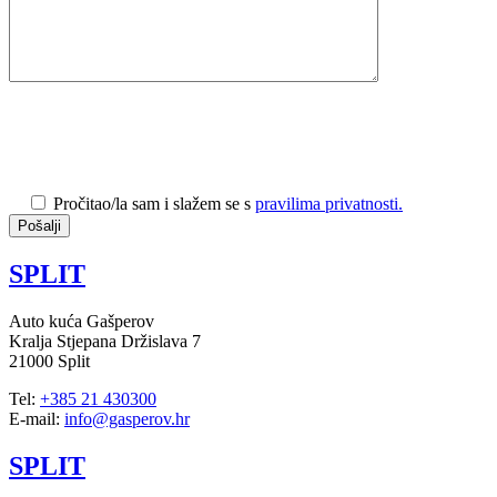
Pročitao/la sam i slažem se s
pravilima privatnosti.
SPLIT
Auto kuća Gašperov
Kralja Stjepana Držislava 7
21000 Split
Tel:
+385 21 430300
E-mail:
info@gasperov.hr
SPLIT