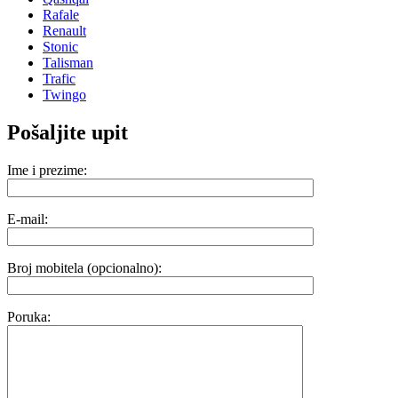
Rafale
Renault
Stonic
Talisman
Trafic
Twingo
Pošaljite upit
Ime i prezime:
E-mail:
Broj mobitela (opcionalno):
Poruka: