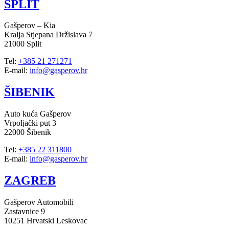
SPLIT
Gašperov – Kia
Kralja Stjepana Držislava 7
21000 Split
Tel:
+385 21 271271
E-mail:
info@gasperov.hr
ŠIBENIK
Auto kuća Gašperov
Vrpoljački put 3
22000 Šibenik
Tel:
+385 22 311800
E-mail:
info@gasperov.hr
ZAGREB
Gašperov Automobili
Zastavnice 9
10251 Hrvatski Leskovac