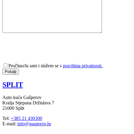
Pročitao/la sam i slažem se s
pravilima privatnosti.
SPLIT
Auto kuća Gašperov
Kralja Stjepana Držislava 7
21000 Split
Tel:
+385 21 430300
E-mail:
info@gasperov.hr