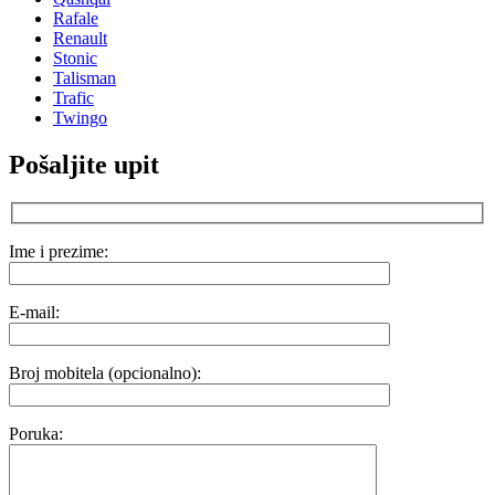
Rafale
Renault
Stonic
Talisman
Trafic
Twingo
Pošaljite upit
Ime i prezime:
E-mail:
Broj mobitela (opcionalno):
Poruka: