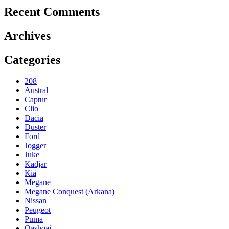
Recent Comments
Archives
Categories
208
Austral
Captur
Clio
Dacia
Duster
Ford
Jogger
Juke
Kadjar
Kia
Megane
Megane Conquest (Arkana)
Nissan
Peugeot
Puma
Qashqai