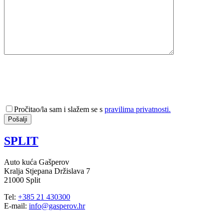
Pročitao/la sam i slažem se s
pravilima privatnosti.
SPLIT
Auto kuća Gašperov
Kralja Stjepana Držislava 7
21000 Split
Tel:
+385 21 430300
E-mail:
info@gasperov.hr