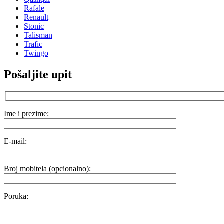
Rafale
Renault
Stonic
Talisman
Trafic
Twingo
Pošaljite upit
Ime i prezime:
E-mail:
Broj mobitela (opcionalno):
Poruka: