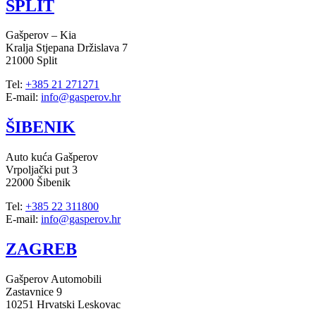
SPLIT
Gašperov – Kia
Kralja Stjepana Držislava 7
21000 Split
Tel:
+385 21 271271
E-mail:
info@gasperov.hr
ŠIBENIK
Auto kuća Gašperov
Vrpoljački put 3
22000 Šibenik
Tel:
+385 22 311800
E-mail:
info@gasperov.hr
ZAGREB
Gašperov Automobili
Zastavnice 9
10251 Hrvatski Leskovac