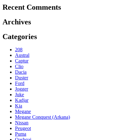
Recent Comments
Archives
Categories
208
Austral
Captur
Clio
Dacia
Duster
Ford
Jogger
Juke
Kadjar
Kia
Megane
Megane Conquest (Arkana)
Nissan
Peugeot
Puma
Qashqai