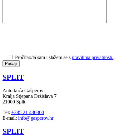
Pročitao/la sam i slažem se s
pravilima privatnosti.
SPLIT
Auto kuća Gašperov
Kralja Stjepana Držislava 7
21000 Split
Tel:
+385 21 430300
E-mail:
info@gasperov.hr
SPLIT