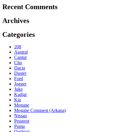
Recent Comments
Archives
Categories
208
Austral
Captur
Clio
Dacia
Duster
Ford
Jogger
Juke
Kadjar
Kia
Megane
Megane Conquest (Arkana)
Nissan
Peugeot
Puma
Qashqai