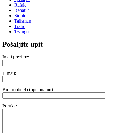
Rafale
Renault
Stonic
Talisman
Trafic
Twingo
Pošaljite upit
Ime i prezime:
E-mail:
Broj mobitela (opcionalno):
Poruka: