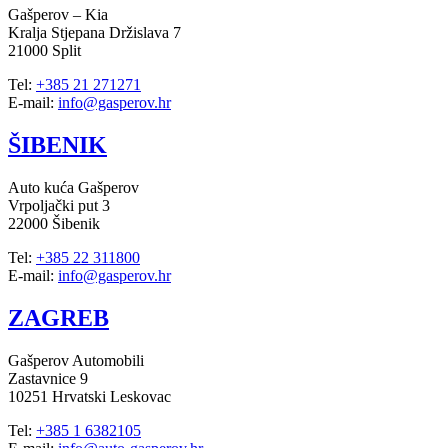
Gašperov – Kia
Kralja Stjepana Držislava 7
21000 Split
Tel:
+385 21 271271
E-mail:
info@gasperov.hr
ŠIBENIK
Auto kuća Gašperov
Vrpoljački put 3
22000 Šibenik
Tel:
+385 22 311800
E-mail:
info@gasperov.hr
ZAGREB
Gašperov Automobili
Zastavnice 9
10251 Hrvatski Leskovac
Tel:
+385 1 6382105