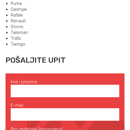
Puma
Qashqai
Rafale
Renault
Stonic
Talisman
Trafic
Twingo
POŠALJITE UPIT
Ime i prezime:
E-mail:
Broj mobitela (opcionalno):