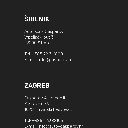
ŠIBENIK
Auto kuća Gašperov
Vrpoljački put 3
22000 Šibenik
Tel:
+385 22 311800
E-mail:
info@gasperov.hr
ZAGREB
Gašperov Automobili
Zastavnice 9
10251 Hrvatski Leskovac
Tel:
+385 1 6382105
E-mail:
info@auto-gasperov.hr