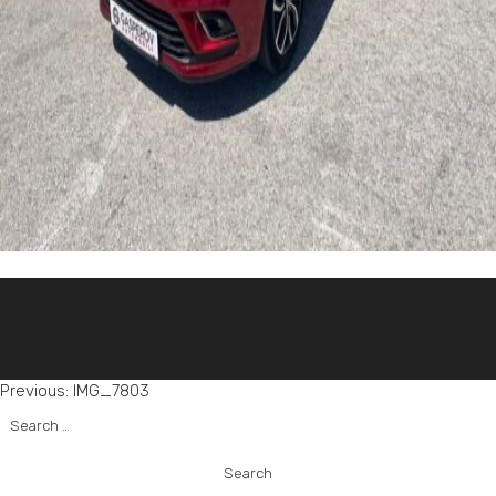
Post
Previous:
IMG_7803
Search
navigation
for: