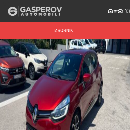
IMG_7803
(
0
IZBORNIK