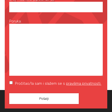
Poruka:
Pročitao/la sam i slažem se s
pravilima privatnosti.