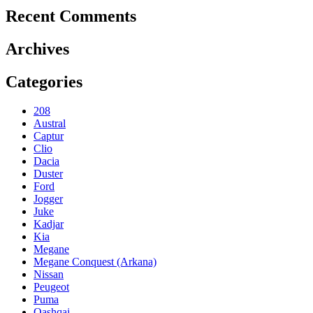
Recent Comments
Archives
Categories
208
Austral
Captur
Clio
Dacia
Duster
Ford
Jogger
Juke
Kadjar
Kia
Megane
Megane Conquest (Arkana)
Nissan
Peugeot
Puma
Qashqai