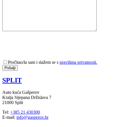
Pročitao/la sam i slažem se s
pravilima privatnosti.
SPLIT
Auto kuća Gašperov
Kralja Stjepana Držislava 7
21000 Split
Tel:
+385 21 430300
E-mail:
info@gasperov.hr