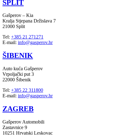
SPLIT
Gašperov – Kia
Kralja Stjepana Držislava 7
21000 Split
Tel:
+385 21 271271
E-mail:
info@gasperov.hr
ŠIBENIK
Auto kuća Gašperov
Vrpoljački put 3
22000 Šibenik
Tel:
+385 22 311800
E-mail:
info@gasperov.hr
ZAGREB
Gašperov Automobili
Zastavnice 9
10251 Hrvatski Leskovac