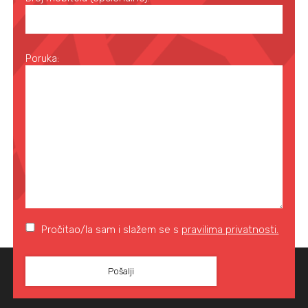
Poruka:
Pročitao/la sam i slažem se s
pravilima privatnosti.