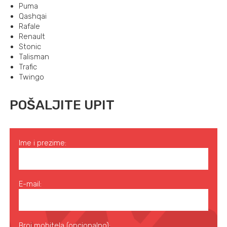
Puma
Qashqai
Rafale
Renault
Stonic
Talisman
Trafic
Twingo
POŠALJITE UPIT
Ime i prezime:
E-mail:
Broj mobitela (opcionalno):