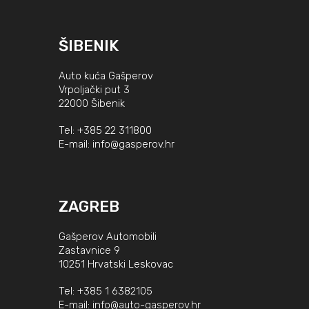
ŠIBENIK
Auto kuća Gašperov
Vrpoljački put 3
22000 Šibenik
Tel:
+385 22 311800
E-mail:
info@gasperov.hr
ZAGREB
Gašperov Automobili
Zastavnice 9
10251 Hrvatski Leskovac
Tel:
+385 1 6382105
E-mail:
info@auto-gasperov.hr