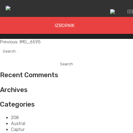
IMG_6595
(
0
IZBORNIK
Post
Previous:
IMG_6595
Search
navigation
for:
Recent Comments
Archives
Categories
208
Austral
Captur