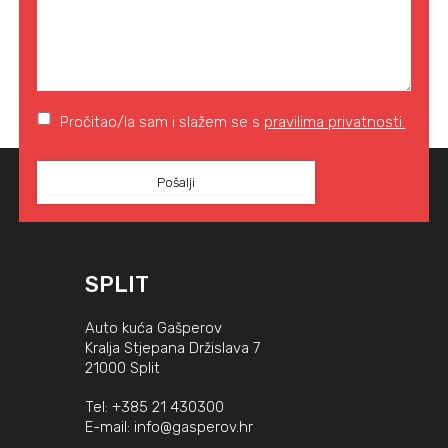
Pročitao/la sam i slažem se s
pravilima privatnosti.
SPLIT
Auto kuća Gašperov
Kralja Stjepana Držislava 7
21000 Split
Tel:
+385 21 430300
E-mail:
info@gasperov.hr