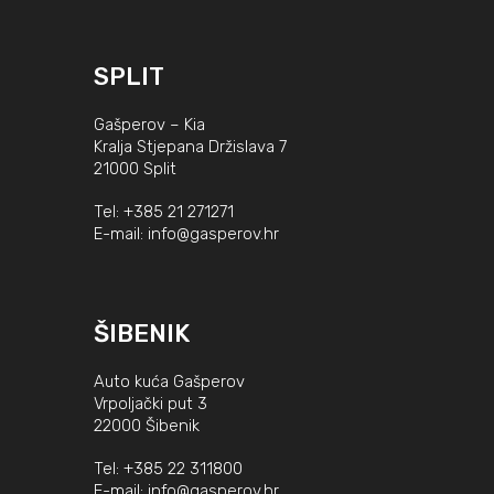
SPLIT
Gašperov – Kia
Kralja Stjepana Držislava 7
21000 Split
Tel:
+385 21 271271
E-mail:
info@gasperov.hr
ŠIBENIK
Auto kuća Gašperov
Vrpoljački put 3
22000 Šibenik
Tel:
+385 22 311800
E-mail:
info@gasperov.hr