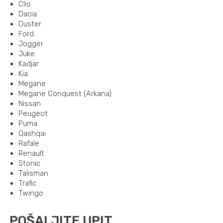
Clio
Dacia
Duster
Ford
Jogger
Juke
Kadjar
Kia
Megane
Megane Conquest (Arkana)
Nissan
Peugeot
Puma
Qashqai
Rafale
Renault
Stonic
Talisman
Trafic
Twingo
POŠALJITE UPIT