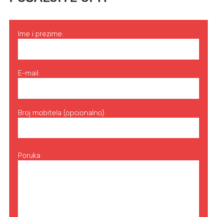
Ime i prezime:
E-mail:
Broj mobitela (opcionalno):
Poruka: