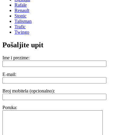
Rafale
Renault
Stonic
Talisman
Trafic
Twingo
Pošaljite upit
Ime i prezime:
E-mail:
Broj mobitela (opcionalno):
Poruka: