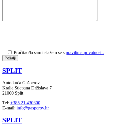
Pročitao/la sam i slažem se s
pravilima privatnosti.
SPLIT
Auto kuća Gašperov
Kralja Stjepana Držislava 7
21000 Split
Tel:
+385 21 430300
E-mail:
info@gasperov.hr
SPLIT