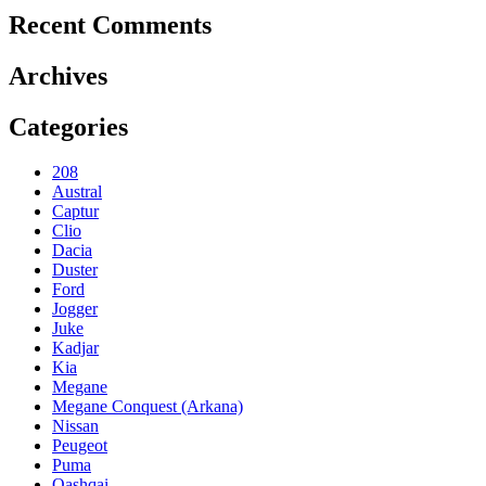
Recent Comments
Archives
Categories
208
Austral
Captur
Clio
Dacia
Duster
Ford
Jogger
Juke
Kadjar
Kia
Megane
Megane Conquest (Arkana)
Nissan
Peugeot
Puma
Qashqai