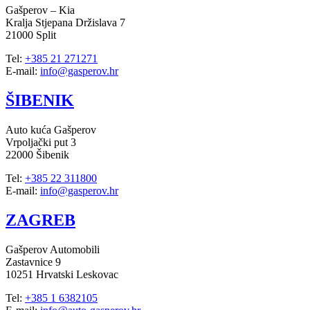
Gašperov – Kia
Kralja Stjepana Držislava 7
21000 Split
Tel:
+385 21 271271
E-mail:
info@gasperov.hr
ŠIBENIK
Auto kuća Gašperov
Vrpoljački put 3
22000 Šibenik
Tel:
+385 22 311800
E-mail:
info@gasperov.hr
ZAGREB
Gašperov Automobili
Zastavnice 9
10251 Hrvatski Leskovac
Tel:
+385 1 6382105