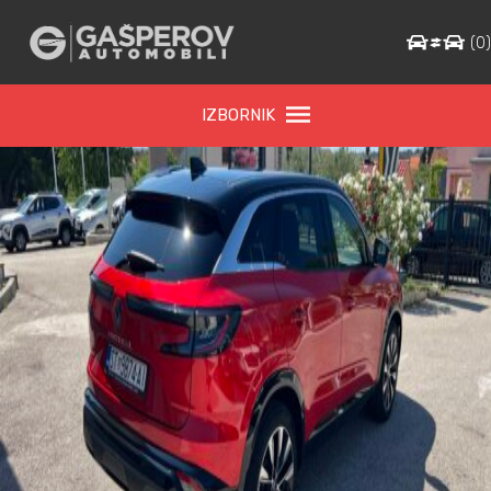
IMG_2502
(
0
IZBORNIK