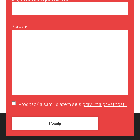
Poruka:
Pročitao/la sam i slažem se s
pravilima privatnosti.