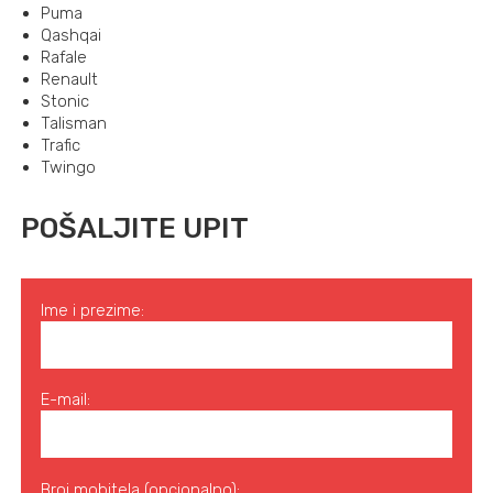
Puma
Qashqai
Rafale
Renault
Stonic
Talisman
Trafic
Twingo
POŠALJITE UPIT
Ime i prezime:
E-mail:
Broj mobitela (opcionalno):