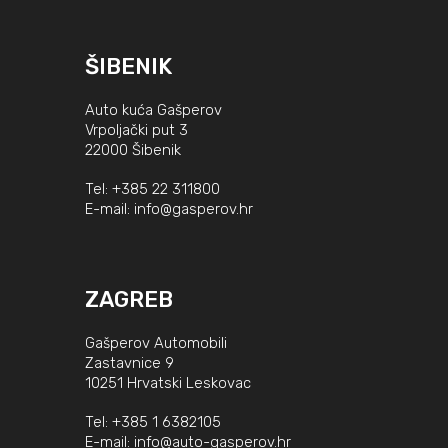
ŠIBENIK
Auto kuća Gašperov
Vrpoljački put 3
22000 Šibenik
Tel:
+385 22 311800
E-mail:
info@gasperov.hr
ZAGREB
Gašperov Automobili
Zastavnice 9
10251 Hrvatski Leskovac
Tel:
+385 1 6382105
E-mail:
info@auto-gasperov.hr