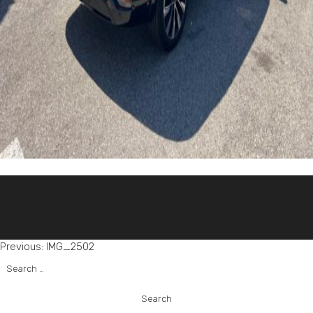
Post
Previous:
IMG_2502
Search
navigation
for: