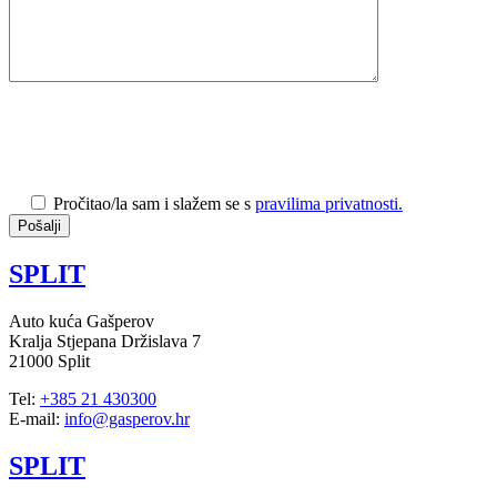
Pročitao/la sam i slažem se s
pravilima privatnosti.
SPLIT
Auto kuća Gašperov
Kralja Stjepana Držislava 7
21000 Split
Tel:
+385 21 430300
E-mail:
info@gasperov.hr
SPLIT