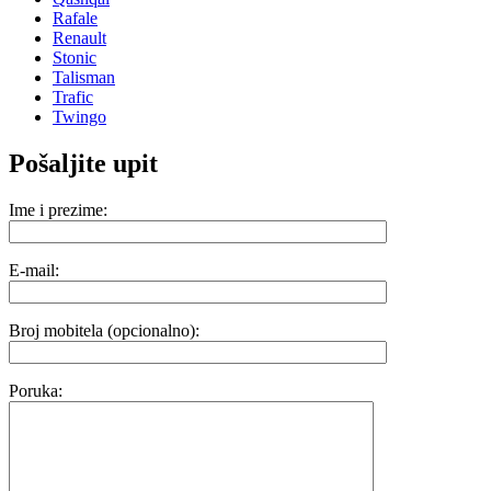
Rafale
Renault
Stonic
Talisman
Trafic
Twingo
Pošaljite upit
Ime i prezime:
E-mail:
Broj mobitela (opcionalno):
Poruka: