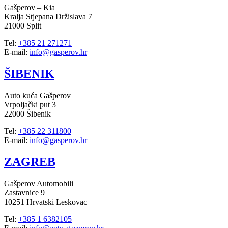
Gašperov – Kia
Kralja Stjepana Držislava 7
21000 Split
Tel:
+385 21 271271
E-mail:
info@gasperov.hr
ŠIBENIK
Auto kuća Gašperov
Vrpoljački put 3
22000 Šibenik
Tel:
+385 22 311800
E-mail:
info@gasperov.hr
ZAGREB
Gašperov Automobili
Zastavnice 9
10251 Hrvatski Leskovac
Tel:
+385 1 6382105