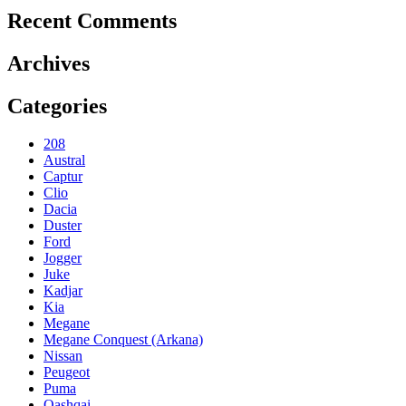
Recent Comments
Archives
Categories
208
Austral
Captur
Clio
Dacia
Duster
Ford
Jogger
Juke
Kadjar
Kia
Megane
Megane Conquest (Arkana)
Nissan
Peugeot
Puma
Qashqai