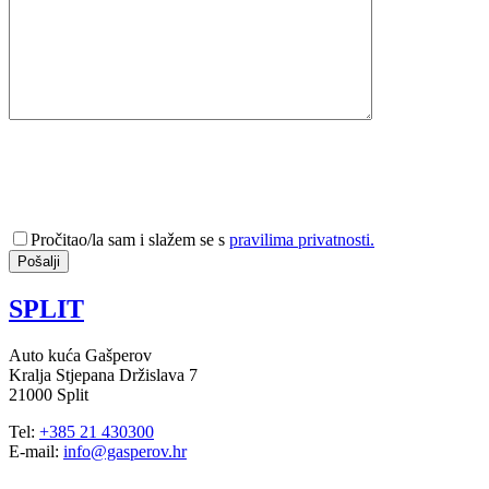
Pročitao/la sam i slažem se s
pravilima privatnosti.
SPLIT
Auto kuća Gašperov
Kralja Stjepana Držislava 7
21000 Split
Tel:
+385 21 430300
E-mail:
info@gasperov.hr