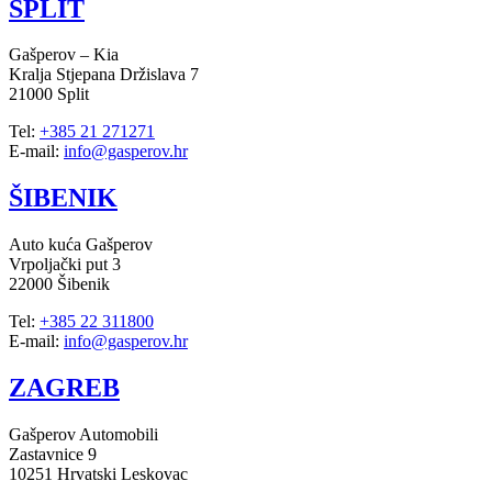
SPLIT
Gašperov – Kia
Kralja Stjepana Držislava 7
21000 Split
Tel:
+385 21 271271
E-mail:
info@gasperov.hr
ŠIBENIK
Auto kuća Gašperov
Vrpoljački put 3
22000 Šibenik
Tel:
+385 22 311800
E-mail:
info@gasperov.hr
ZAGREB
Gašperov Automobili
Zastavnice 9
10251 Hrvatski Leskovac