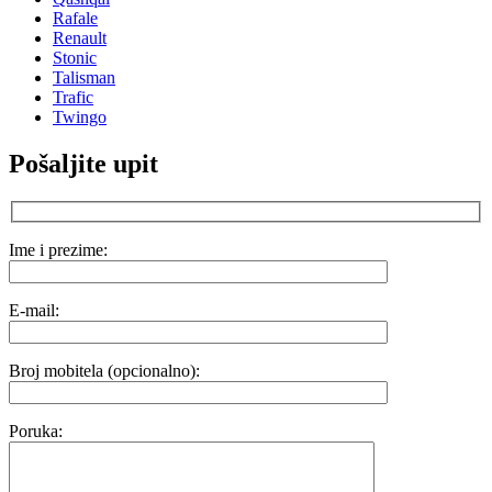
Rafale
Renault
Stonic
Talisman
Trafic
Twingo
Pošaljite upit
Ime i prezime:
E-mail:
Broj mobitela (opcionalno):
Poruka: