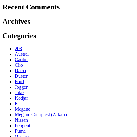
Recent Comments
Archives
Categories
208
Austral
Captur
Clio
Dacia
Duster
Ford
Jogger
Juke
Kadjar
Kia
Megane
Megane Conquest (Arkana)
Nissan
Peugeot
Puma
Qashqai