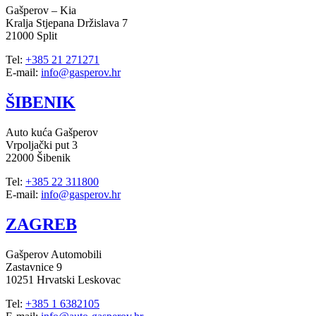
Gašperov – Kia
Kralja Stjepana Držislava 7
21000 Split
Tel:
+385 21 271271
E-mail:
info@gasperov.hr
ŠIBENIK
Auto kuća Gašperov
Vrpoljački put 3
22000 Šibenik
Tel:
+385 22 311800
E-mail:
info@gasperov.hr
ZAGREB
Gašperov Automobili
Zastavnice 9
10251 Hrvatski Leskovac
Tel:
+385 1 6382105