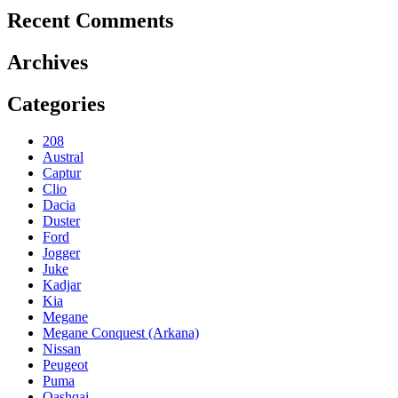
Recent Comments
Archives
Categories
208
Austral
Captur
Clio
Dacia
Duster
Ford
Jogger
Juke
Kadjar
Kia
Megane
Megane Conquest (Arkana)
Nissan
Peugeot
Puma
Qashqai