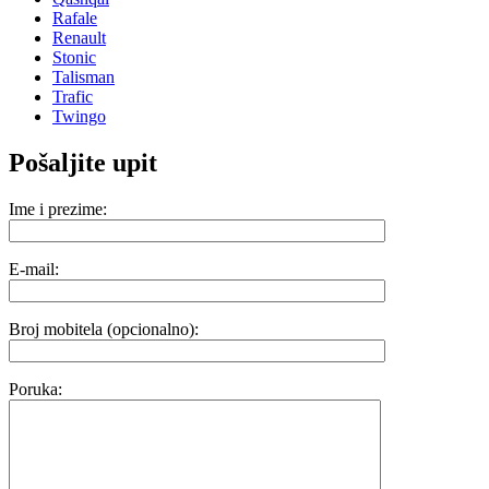
Rafale
Renault
Stonic
Talisman
Trafic
Twingo
Pošaljite upit
Ime i prezime:
E-mail:
Broj mobitela (opcionalno):
Poruka: