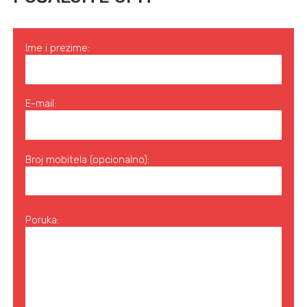
Ime i prezime:
E-mail:
Broj mobitela (opcionalno):
Poruka: