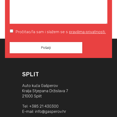
Pročitao/la sam i slažem se s
pravilima privatnosti.
SPLIT
Auto kuća Gašperov
Kralja Stjepana Držislava 7
21000 Split
Tel:
+385 21 430300
E-mail:
info@gasperov.hr