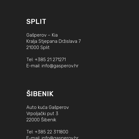
SPLIT
Gašperov – Kia
Kralja Stjepana Držislava 7
21000 Split
Tel:
+385 21 271271
E-mail:
info@gasperov.hr
ŠIBENIK
Auto kuća Gašperov
Vrpoljački put 3
22000 Šibenik
Tel:
+385 22 311800
E-mail:
info@gasperov.hr