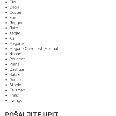
Clio
Dacia
Duster
Ford
Jogger
Juke
Kadjar
Kia
Megane
Megane Conquest (Arkana)
Nissan
Peugeot
Puma
Qashqai
Rafale
Renault
Stonic
Talisman
Trafic
Twingo
POŠALJITE UPIT