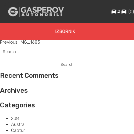
IMG_1683
(
0
IZBORNIK
Post
Previous:
IMG_1683
Search
navigation
for:
Recent Comments
Archives
Categories
208
Austral
Captur