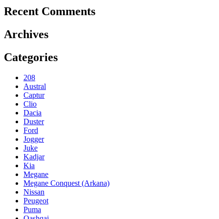
Recent Comments
Archives
Categories
208
Austral
Captur
Clio
Dacia
Duster
Ford
Jogger
Juke
Kadjar
Kia
Megane
Megane Conquest (Arkana)
Nissan
Peugeot
Puma
Qashqai