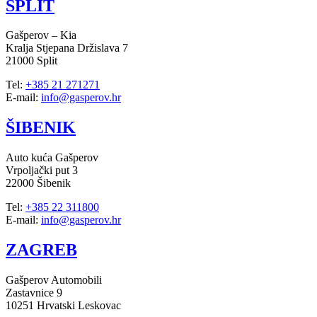
SPLIT
Gašperov – Kia
Kralja Stjepana Držislava 7
21000 Split
Tel:
+385 21 271271
E-mail:
info@gasperov.hr
ŠIBENIK
Auto kuća Gašperov
Vrpoljački put 3
22000 Šibenik
Tel:
+385 22 311800
E-mail:
info@gasperov.hr
ZAGREB
Gašperov Automobili
Zastavnice 9
10251 Hrvatski Leskovac