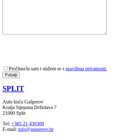
Pročitao/la sam i slažem se s
pravilima privatnosti.
SPLIT
Auto kuća Gašperov
Kralja Stjepana Držislava 7
21000 Split
Tel:
+385 21 430300
E-mail:
info@gasperov.hr